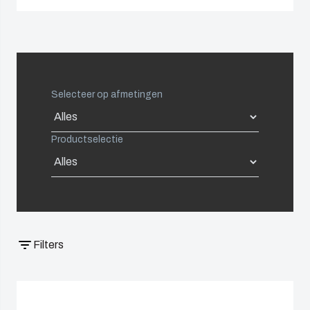
Netherlands
Logistiek
Duurzaam
en
Poland
ondernemen
warehousing
bij Fibox
Spain
Selecteer op afmetingen
Tested
Systems
Sweden
(ENG)
Productselectie
Switzerland
United Kingdom
Eastern Europe (Other)
Filters
Europe (Other)