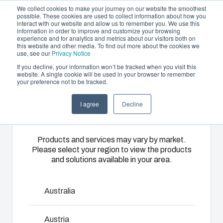
We collect cookies to make your journey on our website the smoothest
possible. These cookies are used to collect information about how you
interact with our website and allow us to remember you. We use this
NL
information in order to improve and customize your browsing
experience and for analytics and metrics about our visitors both on
this website and other media. To find out more about the cookies we
use, see our
Privacy Notice
If you decline, your information won’t be tracked when you visit this
Aanbod en diensten
website. A single cookie will be used in your browser to remember
Home
/
Nl
/
EKH
your preference not to be tracked.
Please select
Partners
Informatie & Bronnen
Behuizingen &
Kunststof
Elektrische- en
I agree
Decline
your region
Het bedrijf
schakelkasten
spuitgieten
automatiseringssys
EK
Ons
Fibox biedt
Wij leveren
Products and services may vary by market.
Please select your region to view the products
assortiment
solution
complete
and solutions available in your area.
De EK-serie is zeer geschikt voor toepassingen met
behuizingen
partner
elektrische
zowel enkele opzichzelfstaande behuizingen als
en
services
systemen:
modulaire verdelers. EK biedt een uitgebreide aanbod van
schakelkasten
voor
van
Australia
maten, verschillende diepten en talrijke accessoires.
biedt voor
klantspecifieke
engineering
elke
kunststofdelen.
en
Afmetingen: 190 x 190 x 130 mm – 760 x 560 x 250
Austria
omgeving de
Wij
componentenselectie