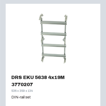
DRS EKU 5638 4x19M
3770207
536 x 359 x 134
DIN-rail set