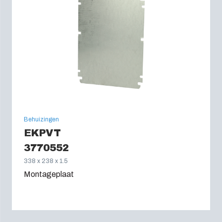
Behuizingen
EKPVT
3770552
338 x 238 x 1.5
Montageplaat