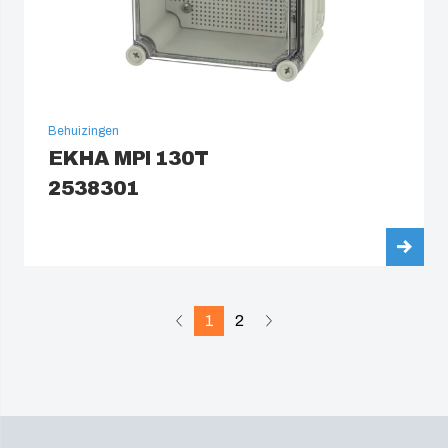
Behuizingen
EKHA MPI 130T
2538301
1
2