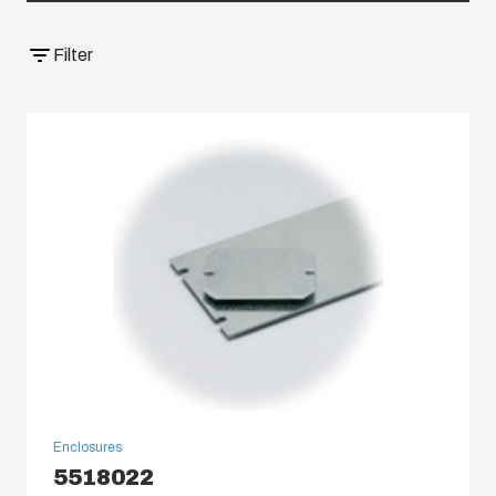
South Korea
Filter
United States
Americas (Other)
Africa
Middle East
Enclosures
5518022