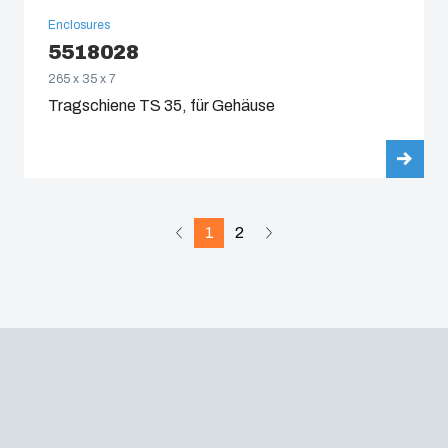
Enclosures
5518028
265 x 35 x 7
Tragschiene TS 35, für Gehäuse
1
2