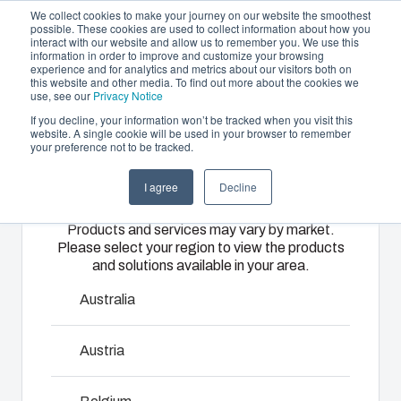
We collect cookies to make your journey on our website the smoothest
possible. These cookies are used to collect information about how you
interact with our website and allow us to remember you. We use this
DE
information in order to improve and customize your browsing
experience and for analytics and metrics about our visitors both on
this website and other media. To find out more about the cookies we
use, see our
Privacy Notice
If you decline, your information won’t be tracked when you visit this
Gehäuse und Lösungen
website. A single cookie will be used in your browser to remember
Home
/
De
/
TEMPO - Accessories
your preference not to be tracked.
Please select
Partner
Downloads & News
Gehäuse &
Spritzguss &
Elektro- &
I agree
Decline
your region
Unternehmen
Schaltschränke
Kunststofflösungen
Automatisierungssy
Tempo
Products and services may vary by market.
Please select your region to view the products
Unser
Fibox bietet
Wir liefern
and solutions available in your area.
Sortiment an
als
komplette
Der Name deutet es schon an. Aber Tempo hat nicht nur
Gehäusen
erstklassiger
elektrische
Australia
zeitlich die Nase vorn. Wenn Sie ein Gehäuse suchen, das
und
Lösungspartner
Systeme –
nicht nur kostengünstig und in Sekundenschnelle montiert
Schaltschränken
maßgeschneiderte
von
Austria
ist, sondern gleichzeitig effektiven und zuverlässigen
bietet die
Kunststoff-
Engineering
Schutz bietet, dann ist Tempo Ihre erste Wahl: Tempo
passende
und
und
erfüllt alle anerkannten hohen Qualitätsstandards.
Lösung für
Spritzgusslösungen.
Komponentenbeschaffung