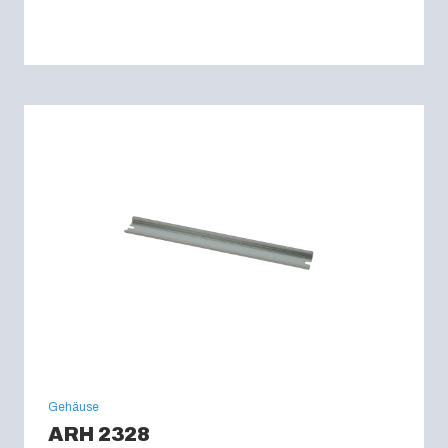
Gehäuse
ARH 2328