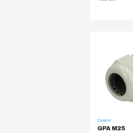
30 mm
240 mm
600 mm
Depth (mm)
30 mm
150 mm
600 mm
Zubehör
GPA M25