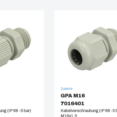
Zubehör
GPA M16
7016401
ng (IP 68 -5 bar)
Kabelverschraubung (IP 68 -5 
M16x1,5