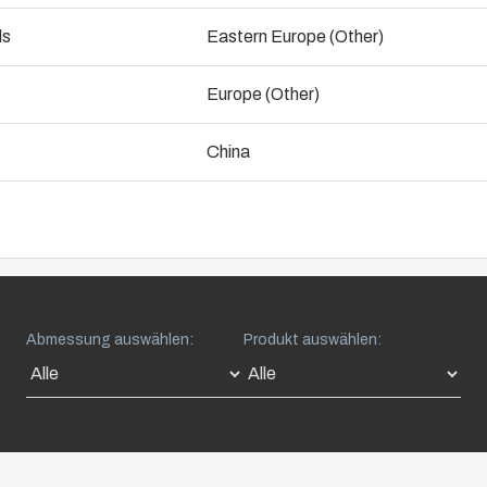
Fibox bietet ein umfangre
ogistik & Lagerhaltungsservices
ds
Eastern Europe (Other)
elektrische Ausrüstung an
Lieferke
anerkannte Schutz- und Si
Europe (Other)
Nachhalti
Zubehör anzeigen
China
Abmessung auswählen:
Produkt auswählen: