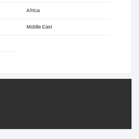
NOT SET
(Change)
iches Zubehörprogramm zum Anschluss von Kabeln an Ihre
Africa
. Unsere Kabelmanagement-Lösungen erfüllen international
tten-Management
cherheitsnormen.
Middle East
gkeit bei Fibox Tested Systems