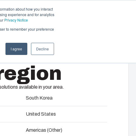
formation about how you interact
sing experience and for analytics
Kontakt
DE
our
Privacy Notice
rowser to remember your preference
I agree
Decline
 &
region
tisierungssysteme
komplette elektrische Systeme – von
 und Komponentenbeschaffung über
lutions available in your area.
Tests bis hin zu reibungsloser Logistik
-
ndort.
South Korea
gement
United States
 Produktentwicklung
Americas (Other)
felmontage