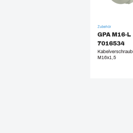
Zubehör
GPA M16-L
7016534
Kabelverschraubu
M16x1,5