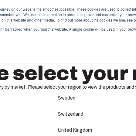
ourney on our website the smoothest possible. These cookies are used to collect in
remember you. We use this information in order to improve and customize your brow
und Lösungen
Partner
Downloads & News
Unternehmen
th on this website and other media. To find out more about the cookies we use, see 
on’t be tracked when you visit this website. A single cookie will be used in your b
pritzguss &
Elektro-
e select your 
unststofflösungen
Automa
box bietet als erstklassiger Lösungspartner
Wir liefern 
ßgeschneiderte Kunststoff- und
Engineering
 by market. Please select your region to view the products and so
ritzgusslösungen.
Montage und 
Kabel
an Ihren Sta
Sweden
erkzeugbau-Services
Mana
Switzerland
Technik &
pritzguss-Services
United Kingdom
Schaltta