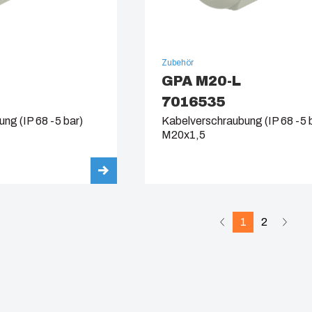
Zubehör
GPA M20-L
7016535
ng (IP 68 -5 bar)
Kabelverschraubung (IP 68 -5 
M20x1,5
1
2