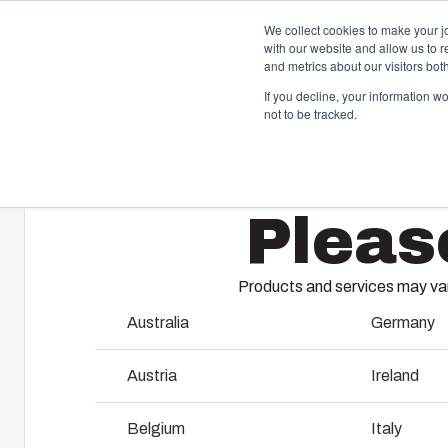
We collect cookies to make your j
with our website and allow us to 
Gehäuse 
and metrics about our visitors bo
If you decline, your information w
not to be tracked.
Home
/
De
/
Polyamide cable glands
Gehäuse & Schaltschränke
S
Pleas
K
Unser Sortiment an Gehäusen und Schaltschränken
bietet die passende Lösung für jede Umgebung.
Fi
ma
Products and services may vary
Sp
Produkt­suche
Australia
Germany
W
Individuelle Gehäuselösungen
Austria
Ireland
S
Warum Fibox Polycarbonat für
Belgium
Italy