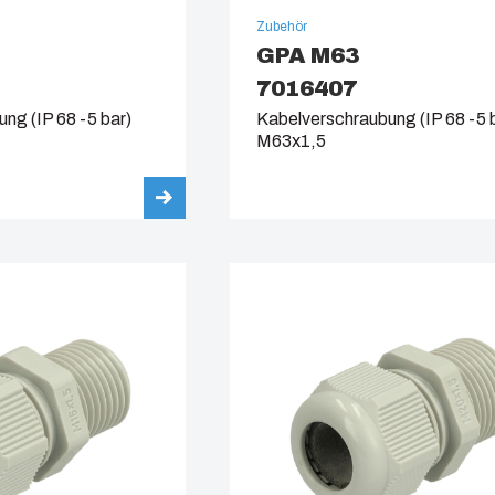
Zubehör
GPA M63
7016407
ng (IP 68 -5 bar)
Kabelverschraubung (IP 68 -5 
M63x1,5