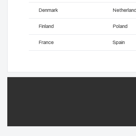
Industriegehäuse verwendet
L
Denmark
Netherlan
Finland
Poland
France
Spain