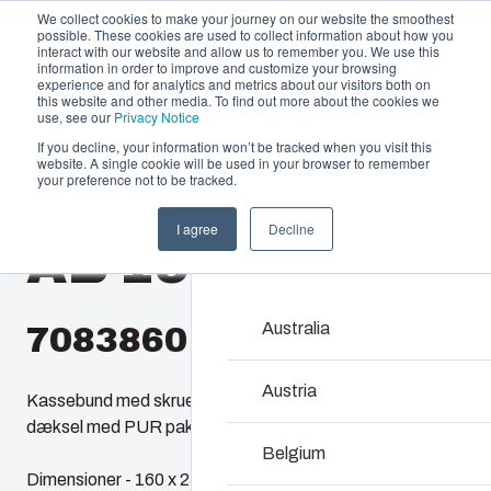
We collect cookies to make your journey on our website the smoothest
possible. These cookies are used to collect information about how you
interact with our website and allow us to remember you. We use this
information in order to improve and customize your browsing
experience and for analytics and metrics about our visitors both on
this website and other media. To find out more about the cookies we
use, see our
Privacy Notice
If you decline, your information won’t be tracked when you visit this
Produktudbud og services
website. A single cookie will be used in your browser to remember
Home
/
da
/
EURONORD 1625
/
AB 162513
your preference not to be tracked.
Partnere
Ressourcer
Kapslinger & ka
I agree
Decline
AB 162513
Om os
Vores udvalg af kapslin
rigtige løsning i alle sit
vedligeholde – med en h
Australia
7083860
Produktsøgning
Austria
Kassebund med skruer til montageplade/DIN-skinne og
dæksel med PUR pakning og dækselskruer af rustfri stål.
Tilpasning af kapsl
Belgium
Dimensioner - 160 x 250 x 125