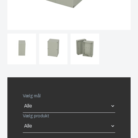
Spain
Sweden
Switzerland
United Kingdom
Eastern Europe (Other)
Vælg mål
Europe (Other)
China
Vælg produkt
South Korea