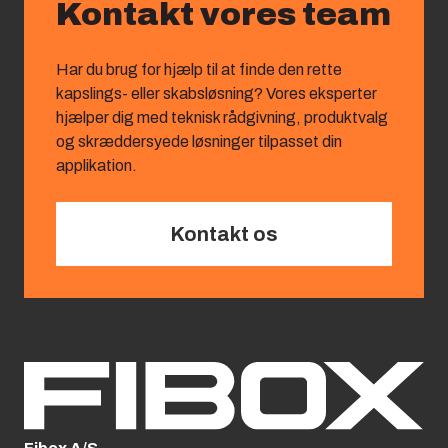
Kontakt vores team
Har du brug for hjælp til at finde den rette
kapslings‑ eller skabsløsning? Vores eksperter
hjælper dig med teknisk rådgivning, produktvalg
og skræddersyede løsninger tilpasset din
applikation.
Kontakt os