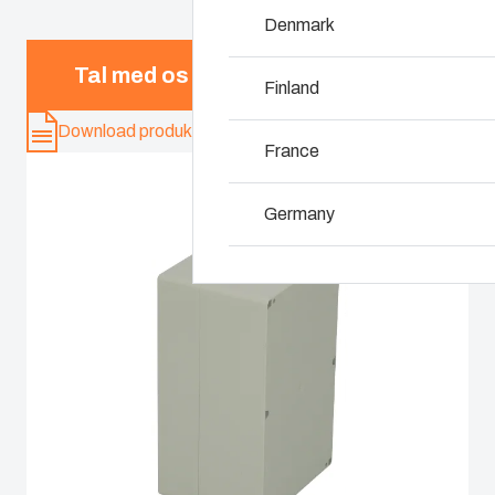
Denmark
Hvorfor bruger vi 
Tal med os
Finland
Download produkt-kort
France
Germany
Ireland
Italy
Netherlands
Poland