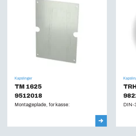
Kapslinger
Kapslin
TM 1625
TRH
9512018
982
Montageplade, for kasse:
DIN-3