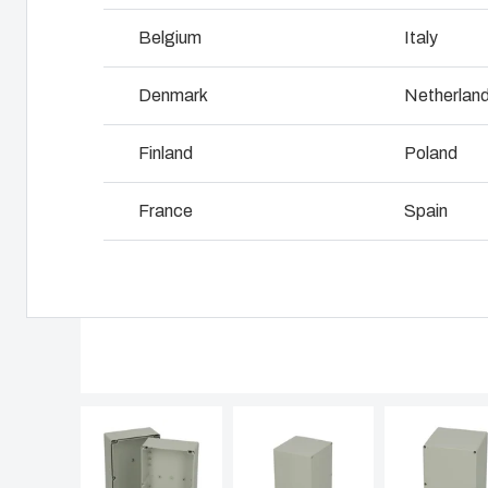
Hvorfor bruger vi polykarbonat?
Belgium
Italy
L
Denmark
Netherlan
Finland
Poland
France
Spain