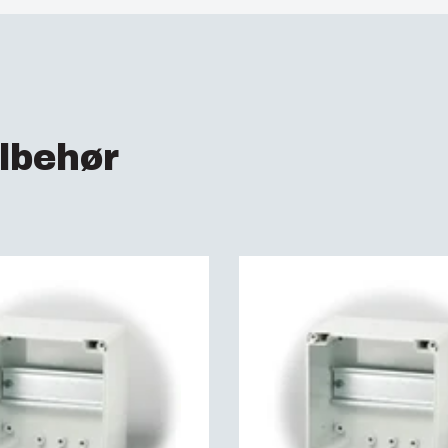
El-nummer Sverige :
1:2011__IEC_61439-
ETIM :
EC000261
Tæthedsklasse (EN 
Tæthedsklasse :
IP66
Slagstyrke (EN 6226
lbehør
Elektrisk isolering :
F
Halogenfri :
Ja
Brandklasse :
UL 94
Glødetrådstest (IEC