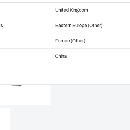
Dimensioner - 160 x 250 x 150
United Kingdom
ogistik og lagerføring
ds
Eastern Europe (Other)
Tal med os
Downl
Europe (Other)
China