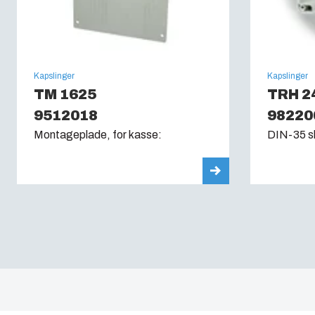
Kapslinger
Kapslinger
TM 1625
TRH 2
9512018
98220
Montageplade, for kasse:
DIN-35 sk