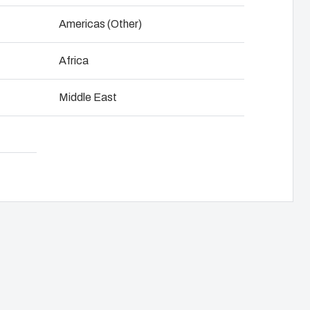
NOT SET
(Change)
Americas (Other)
Africa
oad produkt-kort
Middle East