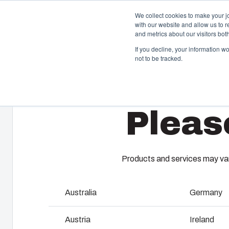
We collect cookies to make your j
with our website and allow us to 
Produ
and metrics about our visitors bo
If you decline, your information w
not to be tracked.
Home
/
da
/
EURONORD 1625
/
AB 162515
Kapslinger & kabinetter
S
Pleas
Vores udvalg af kapslinger og kabinetter rummer den
Fi
rigtige løsning i alle situationer. Robuste og lette at
pl
vedligeholde – med en holdbarhed, du kan regne med.
dæ
ko
up
Products and services may vary
Produktsøgning
Australia
Germany
F
Tilpasning af kapslinger
Austria
Ireland
I