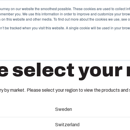
ourney on our website the smoothest possible. These cookies are used to collect in
remember you. We use this information in order to improve and customize your brow
ktudbud og services
Partnere
Ressourcer
Om os
th on this website and other media. To find out more about the cookies we use, see 
on’t be tracked when you visit this website. A single cookie will be used in your b
pecialfremstillet termoplast
e select your 
box tilbyder tilpassede løsninger til kundespecifik
astikteknik på højeste niveau. Disse services
AB 1625
kker hele livscyklussen for kundeløsningen – lige fra
nceptudvikling og design til produktion og
roblematisk levering til din lokation.
 by market. Please select your region to view the products and so
7083740
Sweden
remstilling af sprøjtestøbeforme
Kassebund med skruer til mont
Switzerland
ndustrialisering og produktion
dækselskruer af rustfri stål.