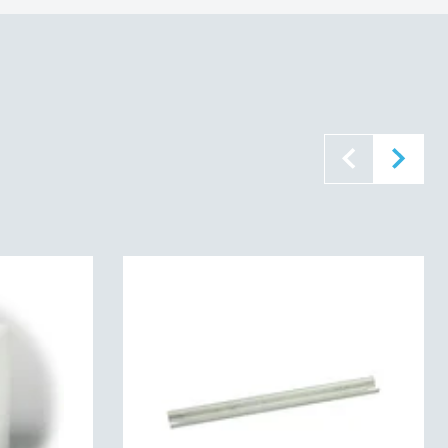
7083740
1:2011
60529):
IP66IP67
 | IP67 | IK07
2):
IK07
uldstændig isoleret
 HB
 60695):
650C