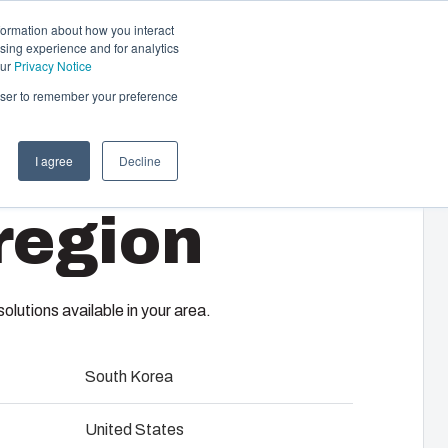
formation about how you interact
sing experience and for analytics
Kontakt os
DA
our
Privacy Notice
rowser to remember your preference
I agree
Decline
region
15
lutions available in your area.
South Korea
ageplade/DIN-skinne og dæksel med PUR pakning og
United States