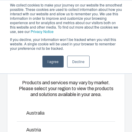
We collect cookies to make your journey on our website the smoothest
possible. These cookies are used to collect information about how you
interact with our website and allow us to remember you. We use this
DA
information in order to improve and customize your browsing
experience and for analytics and metrics about our visitors both on
this website and other media. To find out more about the cookies we
use, see our
Privacy Notice
If you decline, your information won’t be tracked when you visit this
Produktudbud og services
website. A single cookie will be used in your browser to remember
Home
/
da
/
CARDMASTER Accessories
/
SET 36/31-3
your preference not to be tracked.
Please select
Partnere
Ressourcer
Kapslinger
Specialfremstillet
I agree
Decline
your region
SET 36/31-3
Om os
&
termoplast
kabinetter
Fibox
Products and services may vary by market.
Please select your region to view the products
7720419
tilbyder
Vores udvalg
and solutions available in your area.
tilpassede
af kapslinger
løsninger til
og
kundespecifik
kabinetter
Australia
Tal med os
plastikteknik
rummer den
på højeste
rigtige
Austria
Download produkt-kort
niveau.