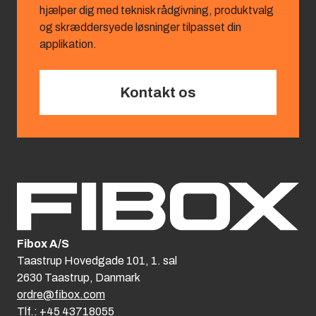
hjælper dig med teknisk rådgivning, produktvalg
og skræddersyede løsninger tilpasset din
applikation.
Kontakt os
Fibox A/S
Taastrup Hovedgade 101, 1. sal
2630 Taastrup, Danmark
ordre@fibox.com
Tlf.: +45 43718055