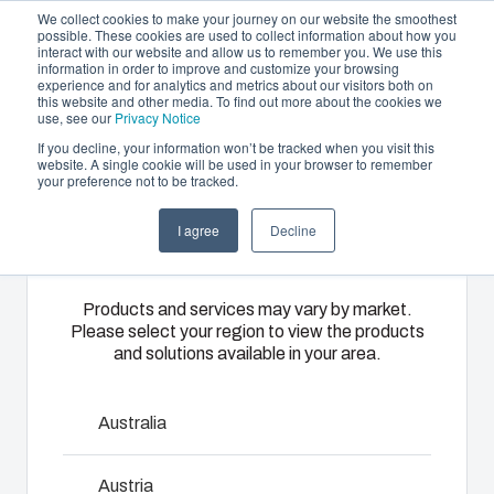
We collect cookies to make your journey on our website the smoothest
possible. These cookies are used to collect information about how you
interact with our website and allow us to remember you. We use this
DA
information in order to improve and customize your browsing
experience and for analytics and metrics about our visitors both on
this website and other media. To find out more about the cookies we
use, see our
Privacy Notice
If you decline, your information won’t be tracked when you visit this
Produktudbud og services
website. A single cookie will be used in your browser to remember
Home
/
da
/
ARCA Accessories
/
AVBK5
your preference not to be tracked.
Please select
Partnere
Ressourcer
Kapslinger
Specialfremstillet
I agree
Decline
your region
AVBK5
Om os
&
termoplast
kabinetter
Fibox
Products and services may vary by market.
Please select your region to view the products
8610012
tilbyder
Vores udvalg
and solutions available in your area.
tilpassede
af kapslinger
løsninger til
og
kundespecifik
kabinetter
Australia
Tal med os
plastikteknik
rummer den
på højeste
rigtige
Austria
Download produkt-kort
niveau.