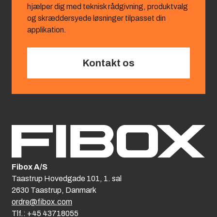
hjælper dig med teknisk rådgivning, produktvalg
og skræddersyede løsninger tilpasset din
applikation.
Kontakt os
Fibox A/S
Taastrup Hovedgade 101, 1. sal
2630 Taastrup, Danmark
ordre@fibox.com
Tlf.: +45 43718055