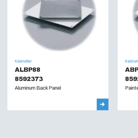
Kabinetter
Kabinet
ALBP88
AB
8592373
859
Aluminum Back Panel
Paint