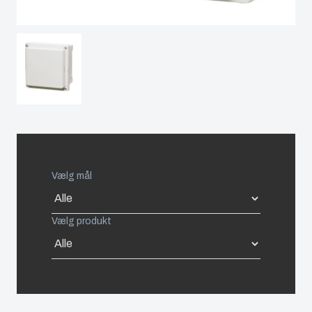
Spain
Sweden
Switzerland
United Kingdom
Vælg mål
Eastern Europe (Other)
Europe (Other)
Vælg produkt
China
South Korea