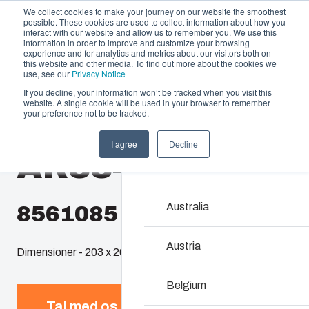
We collect cookies to make your journey on our website the smoothest
possible. These cookies are used to collect information about how you
interact with our website and allow us to remember you. We use this
information in order to improve and customize your browsing
experience and for analytics and metrics about our visitors both on
this website and other media. To find out more about the cookies we
use, see our
Privacy Notice
If you decline, your information won’t be tracked when you visit this
Produktudbud og services
website. A single cookie will be used in your browser to remember
Home
/
da
/
AR 884
/
AR884SC
your preference not to be tracked.
Partnere
Ressourcer
Kapslinger & ka
I agree
Decline
AR884SC
Om os
Vores udvalg af kapslin
rigtige løsning i alle sit
vedligeholde – med en h
Australia
8561085
Produktsøgning
Austria
Dimensioner - 203 x 203 x 102
Tilpasning af kapsl
Belgium
Tal med os