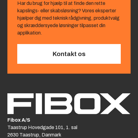
Har du brug for hjælp til at finde den rette
kapslings‑ eller skabsløsning? Vores eksperter
hjælper dig med teknisk rådgivning, produktvalg
og skræddersyede løsninger tilpasset din
applikation.
Kontakt os
Fibox A/S
Taastrup Hovedgade 101, 1. sal
2630 Taastrup, Danmark