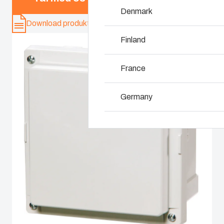
Denmark
Hvorfor bruger vi 
Download produkt-kort
Finland
France
Germany
Ireland
Italy
Netherlands
Poland