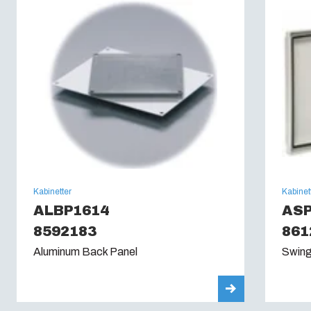
UL Type :
4, 4X, 6, 6P, 12, 13
Kabinetter
Kabinet
ALBP1614
AS
8592183
861
Aluminum Back Panel
Swing