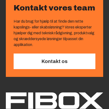
Kontakt vores team
Har du brug for hjælp til at finde den rette
kapslings‑ eller skabsløsning? Vores eksperter
hjælper dig med teknisk rådgivning, produktvalg
og skræddersyede løsninger tilpasset din
applikation.
Kontakt os