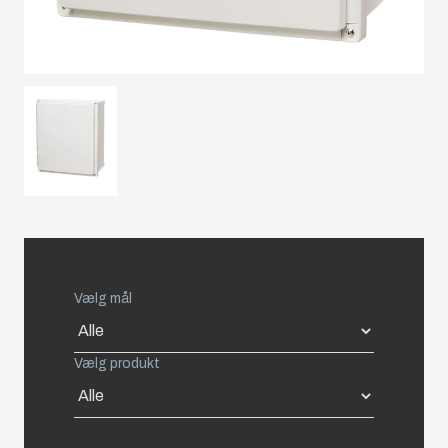
Spain
Sweden
Switzerland
United Kingdom
Eastern Europe (Other)
Vælg mål
Europe (Other)
Vælg produkt
China
South Korea