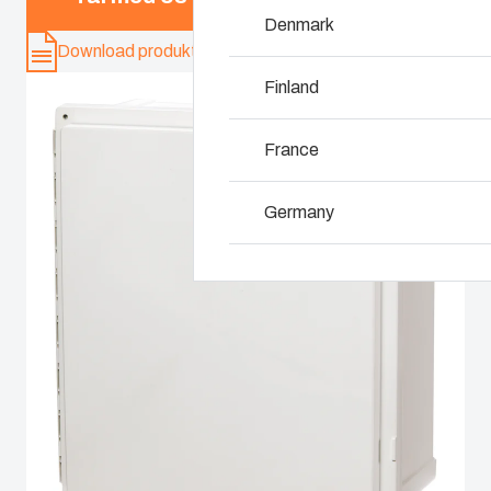
Denmark
Hvorfor bruger vi 
Download produkt-kort
Finland
France
Germany
Ireland
Italy
Netherlands
Poland