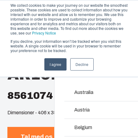
We collect cookies to make your journey on our website the smoothest
possible. These cookies are used to collect information about how you
interact with our website and allow us to remember you. We use this
information in order to improve and customize your browsing
experience and for analytics and metrics about our visitors both on
this website and other media. To find out more about the cookies we
use, see our
Privacy Notice
If you decline, your information won’t be tracked when you visit this
Produktudbud og services
website. A single cookie will be used in your browser to remember
Home
/
da
/
AR 16148
/
AR16148CHSCT
your preference not to be tracked.
Partnere
Ressourcer
Kapslinger & ka
I agree
Decline
AR16148CHSCT
Om os
Vores udvalg af kapslin
rigtige løsning i alle sit
vedligeholde – med en h
Australia
8561074
Produktsøgning
Austria
Dimensioner - 406 x 356 x 203
Tilpasning af kapsl
Belgium
Tal med os