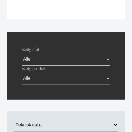
Spain
Sweden
Switzerland
Vælg mål
United Kingdom
Vælg produkt
Eastern Europe (Other)
Europe (Other)
China
South Korea