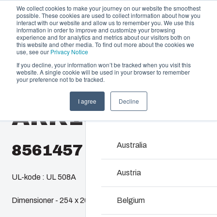
We collect cookies to make your journey on our website the smoothest
possible. These cookies are used to collect information about how you
interact with our website and allow us to remember you. We use this
information in order to improve and customize your browsing
experience and for analytics and metrics about our visitors both on
this website and other media. To find out more about the cookies we
use, see our
Privacy Notice
If you decline, your information won’t be tracked when you visit this
Produktudbud og services
website. A single cookie will be used in your browser to remember
Home
/
da
/
AR 1085
/
ARK1085CHFSC
your preference not to be tracked.
Partnere
Ressourcer
Kapslinger & ka
I agree
Decline
ARK1085CHFS
Om os
Vores udvalg af kapslin
rigtige løsning i alle sit
vedligeholde – med en h
Australia
8561457
Produktsøgning
Austria
UL-kode : UL 508A
Tilpasning af kapsl
Dimensioner - 254 x 203 x 127
Belgium