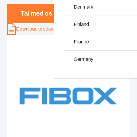
Denmark
Hvorfor bruger vi 
Tal med os
Finland
Download produkt-kort
France
Germany
Ireland
Italy
Netherlands
Poland