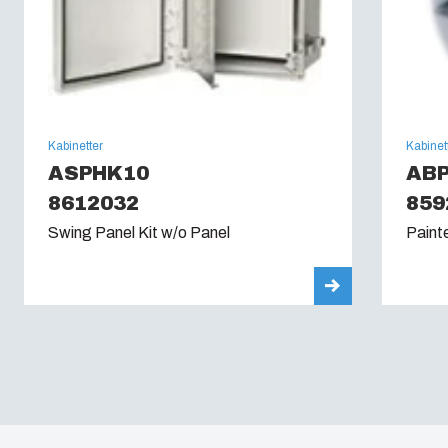
Kabinetter
Kabinet
ASPHK10
ABP
8612032
859
Swing Panel Kit w/o Panel
Paint