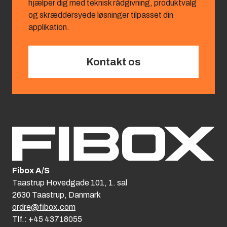
hjælper dig med teknisk rådgivning, produktvalg
og skræddersyede løsninger tilpasset din
applikation.
Kontakt os
Fibox A/S
Taastrup Hovedgade 101, 1. sal
2630 Taastrup, Danmark
ordre@fibox.com
Tlf.: +45 43718055