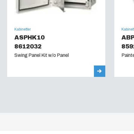
Kabinetter
Kabinet
ASPHK10
ABP
8612032
859
Swing Panel Kit w/o Panel
Paint