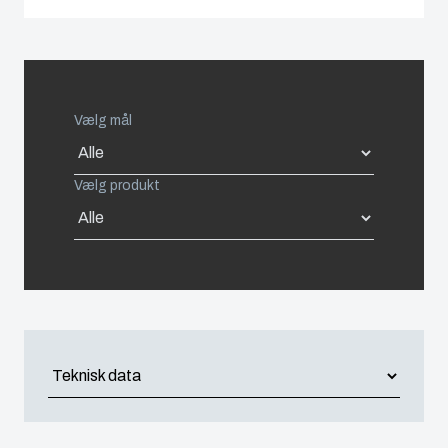
Spain
Sweden
Vælg mål
Switzerland
Vælg produkt
United Kingdom
Eastern Europe (Other)
Europe (Other)
China
South Korea