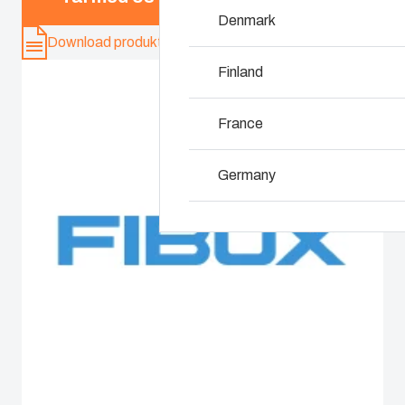
Denmark
Hvorfor bruger vi 
Download produkt-kort
Finland
France
Germany
Ireland
Italy
Netherlands
Poland