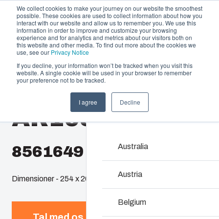
We collect cookies to make your journey on our website the smoothest
possible. These cookies are used to collect information about how you
interact with our website and allow us to remember you. We use this
information in order to improve and customize your browsing
experience and for analytics and metrics about our visitors both on
this website and other media. To find out more about the cookies we
use, see our
Privacy Notice
If you decline, your information won’t be tracked when you visit this
Produktudbud og services
website. A single cookie will be used in your browser to remember
Home
/
da
/
AR 1083
/
AR1083CHFSSM
your preference not to be tracked.
Partnere
Ressourcer
Kapslinger & ka
I agree
Decline
AR1083CHFSS
Om os
Vores udvalg af kapslin
rigtige løsning i alle sit
vedligeholde – med en h
Australia
8561649
Produktsøgning
Austria
Dimensioner - 254 x 203 x 76
Tilpasning af kapsl
Belgium
Tal med os