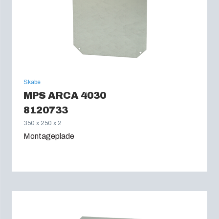
Skabe
MPS ARCA 4030
8120733
350 x 250 x 2
Montageplade