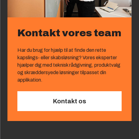
Kontakt vores team
Har du brug for hjælp til at finde den rette
kapslings‑ eller skabsløsning? Vores eksperter
hjælper dig med teknisk rådgivning, produktvalg
og skræddersyede løsninger tilpasset din
applikation.
Kontakt os