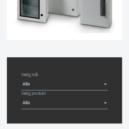
Netherlands
sprøjtestøbeforme
bruger vi
polykarbonat?
Poland
Industrialisering
og
Spain
produktion
Sweden
Logistik
og
Switzerland
lagerføring
Vælg mål
United Kingdom
Vælg produkt
Eastern Europe (Other)
Europe (Other)