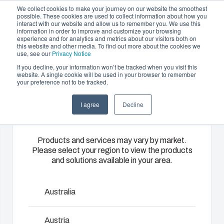
We collect cookies to make your journey on our website the smoothest
possible. These cookies are used to collect information about how you
interact with our website and allow us to remember you. We use this
DA
information in order to improve and customize your browsing
experience and for analytics and metrics about our visitors both on
this website and other media. To find out more about the cookies we
use, see our
Privacy Notice
If you decline, your information won’t be tracked when you visit this
Produktudbud og services
website. A single cookie will be used in your browser to remember
Home
/
Da
/
ARCA 806030
your preference not to be tracked.
Please select
Partnere
Ressourcer
Kapslinger
Specialfremstillet
I agree
Decline
your region
Om os
&
termoplast
ARCA IEC
kabinetter
Fibox
Products and services may vary by market.
Please select your region to view the products
tilbyder
Vores udvalg
and solutions available in your area.
Overlegen ydeevne og sikkerhed i de fleste krævende
tilpassede
af kapslinger
miljøer. Nem at montere og bearbejde. Alt dette er drevet
løsninger til
og
af nytænkning og markedsdrevet produktudvikling.
kundespecifik
kabinetter
Australia
ARCA er et stærkt og omkostningseffektivt alternativ til
plastikteknik
rummer den
stålskabe og udviklet til at blive installeret i barske og
på højeste
rigtige
Austria
krævende miljøer. Med andre ord har ARCA alle
niveau.