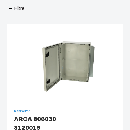
China
Filtre
South Korea
United States
Americas (Other)
Africa
Middle East
Kabinetter
ARCA 806030
8120019