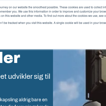
ourney on our website the smoothest possible. These cookies are used to collect in
remember you. We use this information in order to improve and customize your brow
ktudbud og services
Partnere
Ressourcer
Om os
th on this website and other media. To find out more about the cookies we use, see 
on’t be tracked when you visit this website. A single cookie will be used in your b
pecialfremstillet termoplast
der
box tilbyder tilpassede løsninger til kundespecifik
astikteknik på højeste niveau. Disse services
kker hele livscyklussen for kundeløsningen – lige fra
nceptudvikling og design til produktion og
roblematisk levering til din lokation.
t udvikler sig til
remstilling af sprøjtestøbeforme
 kapsling aldrig bare en
ndustrialisering og produktion