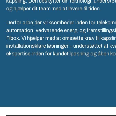
Hvorfor bruger vi polykarbonat?
kapsling. Den beskytter din teknologi, understø
og hjælper dit team med at levere til tiden.
L
Derfor arbejder virksomheder inden for telekomm
automation, vedvarende energi og fremstillings
Fibox. Vi hjælper med at omsætte krav til kapsling
installationsklare løsninger – understøttet af kv
ekspertise inden for kundetilpasning og åben k