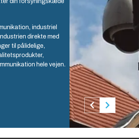
tter din forsyningskæde
ogistik og lagerføring
unikation, industriel
industrien direkte med
er til pålidelige,
alitetsprodukter,
ommunikation hele vejen.