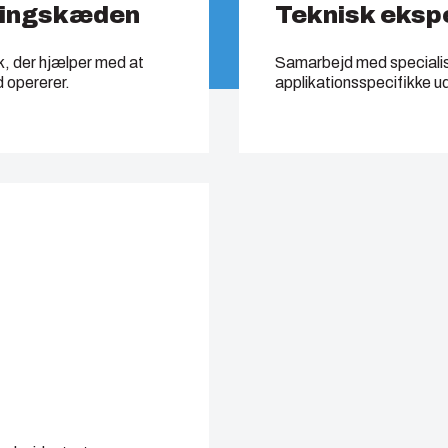
yningskæden
Teknisk eksp
k, der hjælper med at
Samarbejd med specialiste
d opererer.
applikationsspecifikke ud