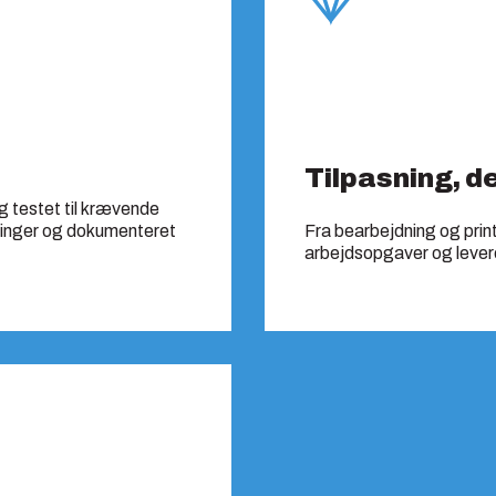
Tilpasning, de
g testet til krævende
eringer og dokumenteret
Fra bearbejdning og prin
arbejdsopgaver og leverer 