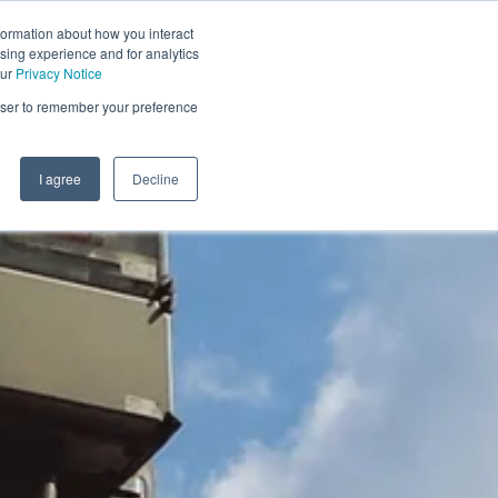
formation about how you interact
sing experience and for analytics
Kontakt os
DA
our
Privacy Notice
rowser to remember your preference
I agree
Decline