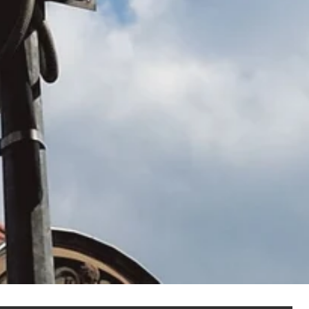
NOT SET
(Change)