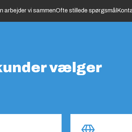
n arbejder vi sammen
Ofte stillede spørgsmål
Konta
 kunder vælger