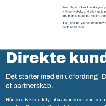
We collect cookies to make your j
with our website and allow us to 
Produ
and metrics about our visitors bo
If you decline, your information w
not to be tracked.
Kapslinger & kabinetter
S
Direkte kun
Vores udvalg af kapslinger og kabinetter rummer den
Fi
rigtige løsning i alle situationer. Robuste og lette at
pl
vedligeholde – med en holdbarhed, du kan regne med.
dæ
ko
up
Det starter med en udfordring. De
Produktsøgning
et partnerskab.
F
Tilpasning af kapslinger
Når du udvikler udstyr til krævende miljøer, er en
I