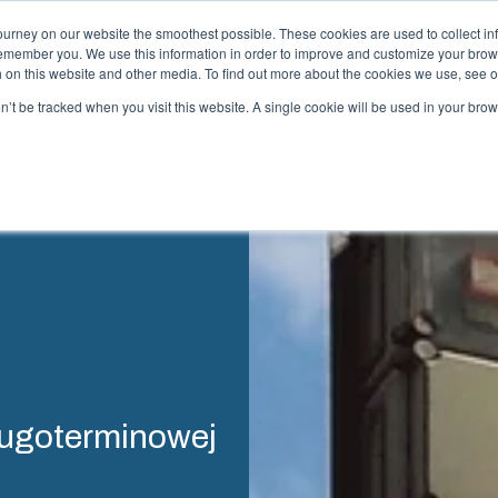
ourney on our website the smoothest possible. These cookies are used to collect in
remember you. We use this information in order to improve and customize your brow
sługi
Partnerzy
Zasoby
Zrównoważony rozwój
O Fibox
th on this website and other media. To find out more about the cookies we use, see 
on’t be tracked when you visit this website. A single cookie will be used in your b
trysk tworzyw sztucznych
Systemy
energii
box oferuje zaawansowane usługi wtrysku tworzyw
tucznych jako partner technologiczny dla firm
Dostarczamy
zwijających komponenty i produkty klasy premium.
gotowy syst
pieramy cały cykl życia produktu — od koncepcji i
układów. do
ojektowania, przez inżynierię i produkcję, aż po
systemów ste
gistykę i dostawę
dostawę na m
ługoterminowej
rofesjonalne usługi od koncepcji po
Sustainab
ormy wtryskowe