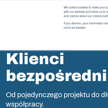
We collect cookies to make your j
with our website and allow us to 
Oferta i u
and metrics about our visitors bo
If you decline, your information w
not to be tracked.
Obudowy i szafki
W
Klienci
Rozwiązania zaprojektowane do ochrony instalacji
Fi
elektrycznych i elektronicznych w różnych warunkach
sz
pracy. Łączą trwałość, odporność na czynniki
ro
bezpośredni
środowiskowe oraz łatwość montażu i eksploatacji.
Ws
pr
lo
Wyszukiwanie produktów
Od pojedynczego projektu do d
P
Modyfikacje obudów
f
współpracy.