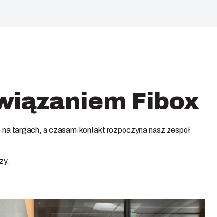
związaniem Fibox
ę na targach, a czasami kontakt rozpoczyna nasz zespół
zy.