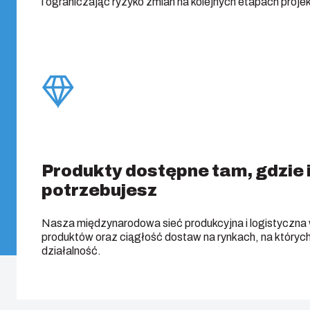
i ograniczając ryzyko zmian na kolejnych etapach projek
Produkty dostępne tam, gdzie 
potrzebujesz
Nasza międzynarodowa sieć produkcyjna i logistyczna
produktów oraz ciągłość dostaw na rynkach, na któryc
działalność.