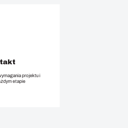
ntakt
wymagania projektu i
ażdym etapie