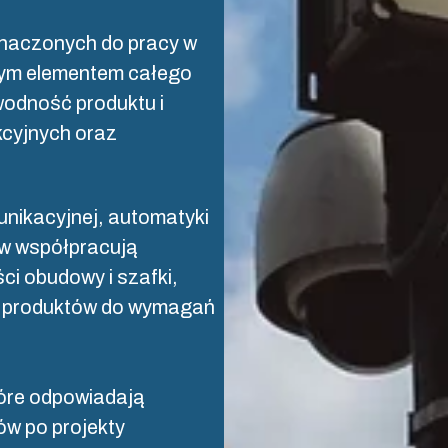
ozwój i produkcja
znaczonych do pracy w
nym elementem całego
ogistyka i magazynowanie
wodność produktu i
cyjnych oraz
unikacyjnej, automatyki
ów współpracują
ci obudowy i szafki,
a produktów do wymagań
tóre odpowiadają
ów po projekty