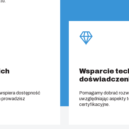
tu.
ich
Wsparcie tec
doświadczen
 wspiera dostępność
Pomagamy dobrać rozwi
h prowadzisz
uwzględniając aspekty 
certyfikacyjne.