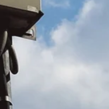
NOT SET
(Change)