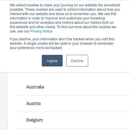
We collect cookies to make your journey on our website the smoothest
possible. These cookies are used to collect information about how you
interact with our website and allow us to remember you. We use this
information in order to improve and customize your browsing
experience and for analytics and metrics about our visitors both on
this website and other media. To find out more about the cookies we
use, see our
Privacy Notice
If you decline, your information won’t be tracked when you visit this
Aanbod en diensten
website. A single cookie will be used in your browser to remember
Home
/
nl
/
PCM 200X
/
PCM 200/88 XG
your preference not to be tracked.
Partners
Informatie & Bronnen
Behuizingen & schakelkasten
I agree
Decline
PCM 200/88 XG
Het bedrijf
Products and services ma
Ons assortiment behuizingen en schakelkasten bie
voor elke omgeving de juiste oplossing.
Australia
6015330
Product zoeken
Austria
Afmetingen - 255 x 180 x 88
Maatwerkbehuizingen
Belgium
Spreek met een expert