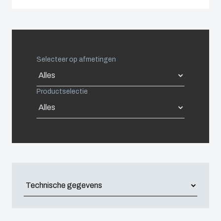
Spain
Sweden
Selecteer op afmetingen
Switzerland
Productselectie
United Kingdom
Eastern Europe (Other)
Europe (Other)
China
South Korea