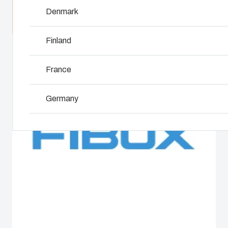
Waarom gebruiken wij polycarbonaat?
Denmark
Datablad downloaden
Finland
France
Germany
Ireland
Italy
Netherlands
Poland