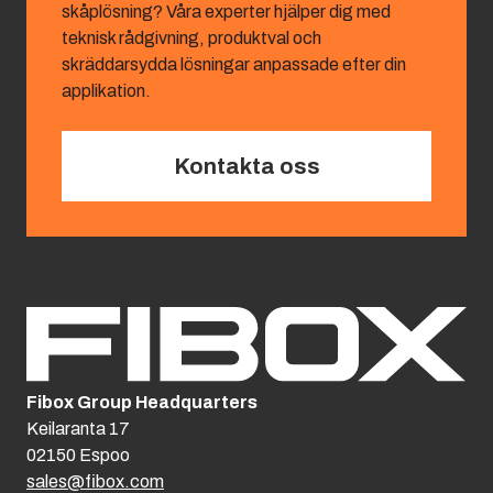
skåplösning? Våra experter hjälper dig med
teknisk rådgivning, produktval och
skräddarsydda lösningar anpassade efter din
applikation.
Kontakta oss
Fibox Group Headquarters
Keilaranta 17
02150 Espoo
sales@fibox.com