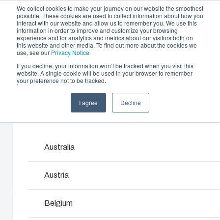
We collect cookies to make your journey on our website the smoothest
possible. These cookies are used to collect information about how you
interact with our website and allow us to remember you. We use this
information in order to improve and customize your browsing
experience and for analytics and metrics about our visitors both on
this website and other media. To find out more about the cookies we
use, see our
Privacy Notice
If you decline, your information won’t be tracked when you visit this
Erbjudande och tjänster
website. A single cookie will be used in your browser to remember
Home
/
sv
/
SOLID 5628
/
PC 5628 13 T
your preference not to be tracked.
Partners
Resurser
Kapslingar
I agree
Decline
PC 5628 13 T
Om oss
Products and services ma
Vårt sortiment av kapslingar och skåp erbjuder rätt
lösning för alla typer av miljöer. Robusta och lätta a
underhålla – med en hållbarhet du kan lita på.
Australia
5330064
Produktsök
Austria
Underdel med skruvar för montageplatta, lock med PUR-
packning och lockskruvar i polyamid.
Anpassning av kapslingar
Belgium
UL-namn : UL PC 5628 13 T