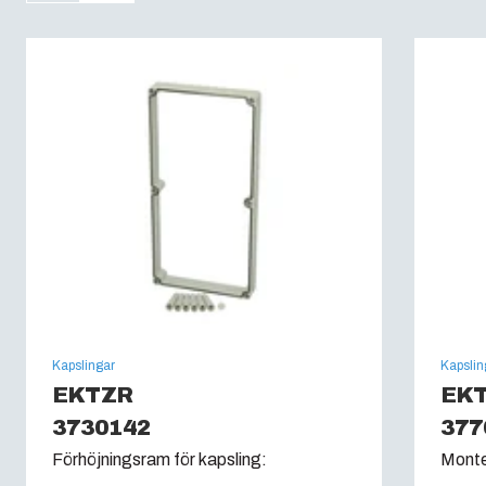
Brandklassning :
UL 94 V0
Glödtrådstest (IEC 60695):
960C
Kapslingar
Kapslin
EKTZR
EK
3730142
377
Förhöjningsram för kapsling:
Monte