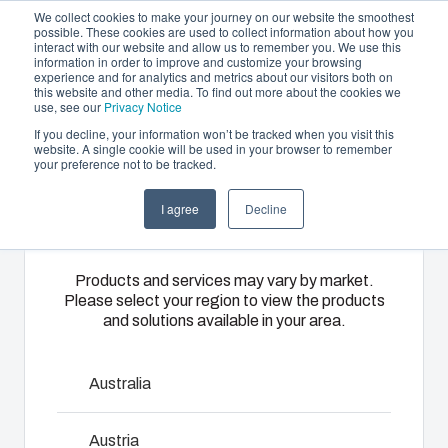
We collect cookies to make your journey on our website the smoothest
possible. These cookies are used to collect information about how you
interact with our website and allow us to remember you. We use this
SV
information in order to improve and customize your browsing
experience and for analytics and metrics about our visitors both on
this website and other media. To find out more about the cookies we
use, see our
Privacy Notice
If you decline, your information won’t be tracked when you visit this
Erbjudande och tjänster
website. A single cookie will be used in your browser to remember
Home
/
sv
/
PICCOLO Accessories
/
H-MP
your preference not to be tracked.
Please select
Partners
Resurser
Kapslingar
Specialtillverkad
Motorvärmare
I agree
Decline
your region
H-MP
Om oss
termoplast
Vårt
Med hjälp av
sortiment av
Fibox
Fibox
Products and services may vary by market.
kapslingar
motorvärmare
Please select your region to view the products
8524064
erbjuder
och skåp
and solutions available in your area.
sköts
partnerlösningstjänster
erbjuder rätt
uppvärmningen
för
Mått - 125 x 94 x 1.5
lösning för
av
kundspecifik
Australia
alla typer av
förbränningsmotorn
plastteknik
miljöer.
i kallt väder
på högsta
Robusta och
Austria
bekymmersfritt.
Kontakta oss
nivå. Dessa