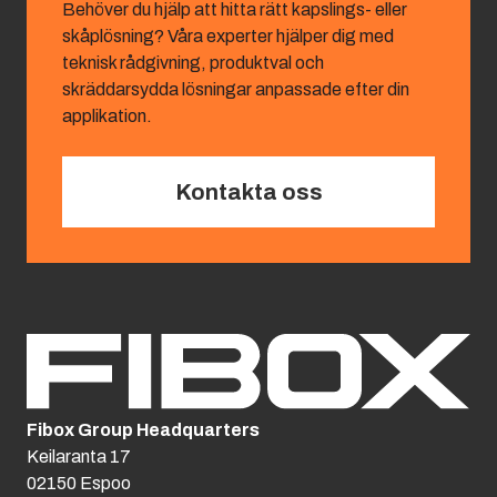
Behöver du hjälp att hitta rätt kapslings- eller
skåplösning? Våra experter hjälper dig med
teknisk rådgivning, produktval och
skräddarsydda lösningar anpassade efter din
applikation.
Kontakta oss
Fibox Group Headquarters
Keilaranta 17
02150 Espoo