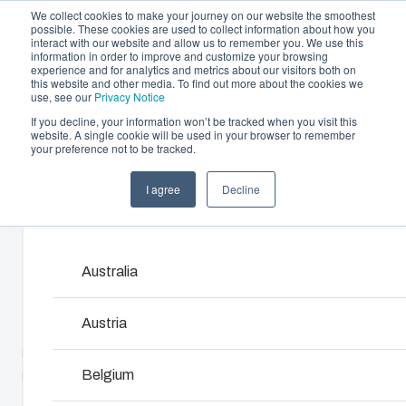
We collect cookies to make your journey on our website the smoothest
possible. These cookies are used to collect information about how you
interact with our website and allow us to remember you. We use this
information in order to improve and customize your browsing
experience and for analytics and metrics about our visitors both on
this website and other media. To find out more about the cookies we
use, see our
Privacy Notice
If you decline, your information won’t be tracked when you visit this
Erbjudande och tjänster
website. A single cookie will be used in your browser to remember
Home
/
sv
/
PCM 150
/
PCM 150/100 T
your preference not to be tracked.
Partners
Resurser
Kapslingar
I agree
Decline
PCM 150/100 T
Om oss
Products and services ma
Vårt sortiment av kapslingar och skåp erbjuder rätt
lösning för alla typer av miljöer. Robusta och lätta a
underhålla – med en hållbarhet du kan lita på.
Australia
6016915
Produktsök
Austria
Underdel med TPE-packning, skruvar för
montageplatta/DIN-skena och lock med lockskruvar i
Anpassning av kapslingar
polyamid.
Belgium