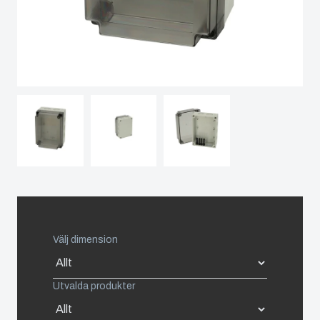
Spain
Sweden
Switzerland
United Kingdom
Eastern Europe (Other)
Europe (Other)
Välj dimension
China
Utvalda produkter
South Korea