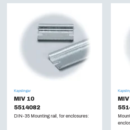
Brandklassning :
UL 94 V0
Glödtrådstest (IEC 60695):
960C
Kapslingar
Kapslin
MIV 10
MIV
5514082
551
DIN-35 Mounting rail, for enclosures:
Mounti
enclo