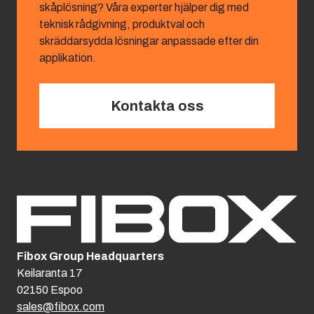
skåplösning? Våra experter hjälper dig med
teknisk rådgivning, produktval och
skräddarsydda lösningar anpassade efter din
applikation.
Kontakta oss
Fibox Group Headquarters
Keilaranta 17
02150 Espoo
sales@fibox.com