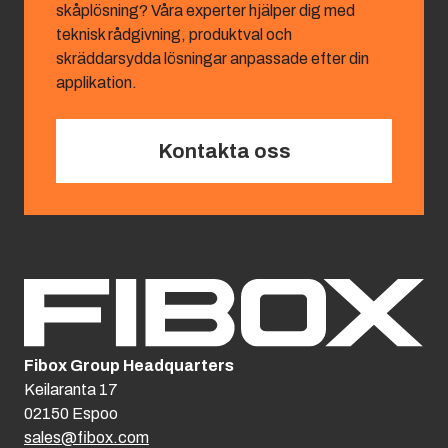
skåplösning? Våra experter hjälper dig med
teknisk rådgivning, produktval och
skräddarsydda lösningar anpassade efter din
applikation.
Kontakta oss
Fibox Group Headquarters
Keilaranta 17
02150 Espoo
sales@fibox.com