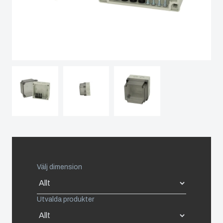
Spain
Sweden
Switzerland
United Kingdom
Eastern Europe (Other)
Europe (Other)
Välj dimension
China
Utvalda produkter
South Korea