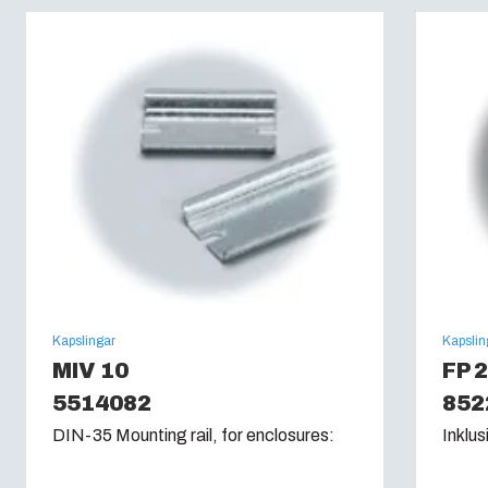
Brandklassning :
UL 94 V0
Glödtrådstest (IEC 60695):
960C
Kapslingar
Kapslin
MIV 10
FP 
5514082
852
DIN-35 Mounting rail, for enclosures:
Inklus