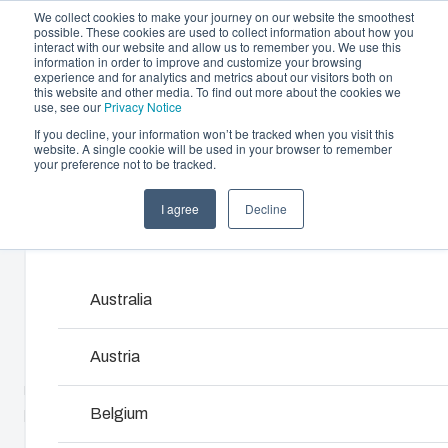
We collect cookies to make your journey on our website the smoothest
possible. These cookies are used to collect information about how you
interact with our website and allow us to remember you. We use this
information in order to improve and customize your browsing
experience and for analytics and metrics about our visitors both on
this website and other media. To find out more about the cookies we
use, see our
Privacy Notice
If you decline, your information won’t be tracked when you visit this
Erbjudande och tjänster
website. A single cookie will be used in your browser to remember
Home
/
sv
/
PCM 125
/
PCM 125/125 T
your preference not to be tracked.
Please s
Partners
Resurser
Kapslingar
Specialtil
I agree
Decline
PCM 125/125 T
Om oss
Products and services may vary by market. Please s
termoplas
Vårt sortiment av kapslingar och skåp
erbjuder rätt lösning för alla typer av
Fibox erbjuder p
miljöer. Robusta och lätta att underhålla –
Australia
6016910
kundspecifik pla
med en hållbarhet du kan lita på.
Dessa tjänster tä
kundlösningen –
Austria
Underdel med TPE-packning, skruvar för
konstruktion till 
Produktsök
montageplatta/DIN-skena och lock med lockskruvar i
och sömlös leve
polyamid.
Belgium
Anpassning av kapslingar