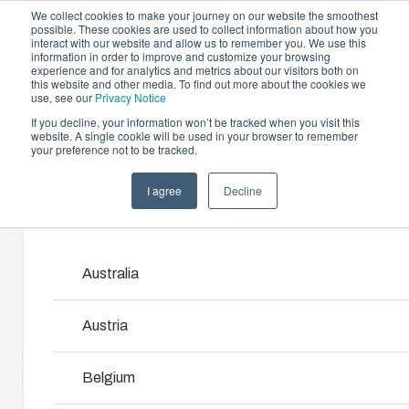
We collect cookies to make your journey on our website the smoothest
possible. These cookies are used to collect information about how you
interact with our website and allow us to remember you. We use this
information in order to improve and customize your browsing
experience and for analytics and metrics about our visitors both on
this website and other media. To find out more about the cookies we
use, see our
Privacy Notice
If you decline, your information won’t be tracked when you visit this
Erbjudande och tjänster
website. A single cookie will be used in your browser to remember
Home
/
sv
/
MNX 150H
/
PC 150/125 HG
your preference not to be tracked.
Partners
Resurser
Kapslingar
I agree
Decline
PC 150/125 HG
Om oss
Products and services ma
Vårt sortiment av kapslingar och skåp erbjuder rätt
lösning för alla typer av miljöer. Robusta och lätta a
underhålla – med en hållbarhet du kan lita på.
Australia
6011316
Produktsök
Austria
Underdel med TPE-packning, skruvar för
montageplatta/DIN-skena och lock med lockskruvar i
Anpassning av kapslingar
polyamid.
Belgium