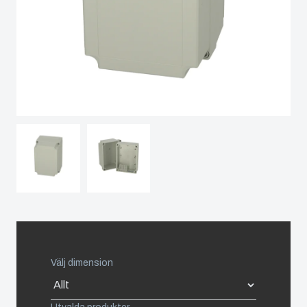
Spain
Sweden
Switzerland
United Kingdom
Eastern Europe (Other)
Europe (Other)
China
Välj dimension
South Korea