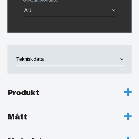
Utvalda produkter
United States
Americas (Other)
Africa
Middle East
Produkt
Beskrivning :
Grått lock
Mått
Anmärkningar :
Apparatlåda, PC
Höjd (mm.) :
180