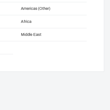
NOT SET
(Change)
Americas (Other)
Africa
dda ner produktkort
Middle East