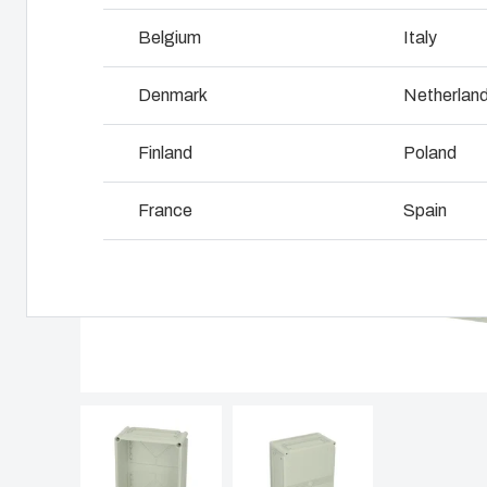
Varför använda polykarbonat?
Belgium
Italy
L
Denmark
Netherlan
Finland
Poland
France
Spain