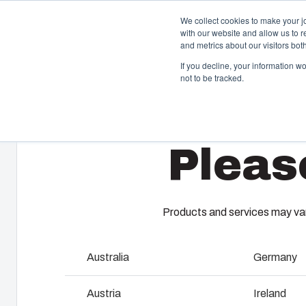
We collect cookies to make your j
with our website and allow us to 
Erbju
and metrics about our visitors bo
If you decline, your information w
not to be tracked.
Home
/
sv
/
EKPK, EKPL
/
EKPL
Kapslingar
S
Pleas
Vårt sortiment av kapslingar och skåp erbjuder rätt
Fi
lösning för alla typer av miljöer. Robusta och lätta att
ku
underhålla – med en hållbarhet du kan lita på.
tj
ko
ti
Products and services may vary
Produktsök
Australia
Germany
F
Anpassning av kapslingar
Austria
Ireland
I