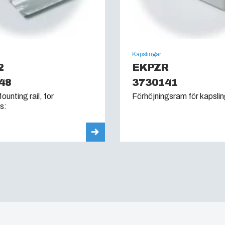
Kapslingar
2
EKPZR
48
3730141
unting rail, for
Förhöjningsram för kapslin
s: