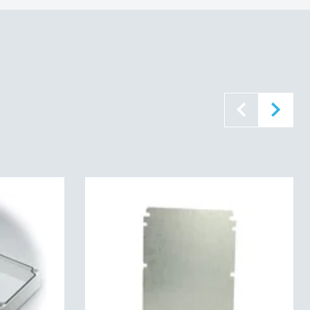
537820
46C
94 V0
60695):
960C