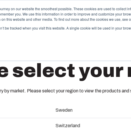
ourney on our website the smoothest possible. These cookies are used to collect in
remember you. We use this information in order to improve and customize your brow
dande och tjänster
Partners
Resurser
Om oss
th on this website and other media. To find out more about the cookies we use, see 
on’t be tracked when you visit this website. A single cookie will be used in your b
pecialtillverkad termoplast
Motorv
e select your 
box erbjuder partnerlösningstjänster för
Med hjälp a
ndspecifik plastteknik på högsta nivå. Dessa
uppvärmninge
EKPL
änster täcker hela livscykeln för kundlösningen – från
bekymmersfrit
nceptdesign och konstruktion till formsprutning,
både bostads
llverkning och sömlös leverans.
behov.
 by market. Please select your region to view the products and so
3530316
Sweden
ormverktygs-tillverkning
Installat
Underdel för kapsling
Switzerland
ndustrialisering och produktion