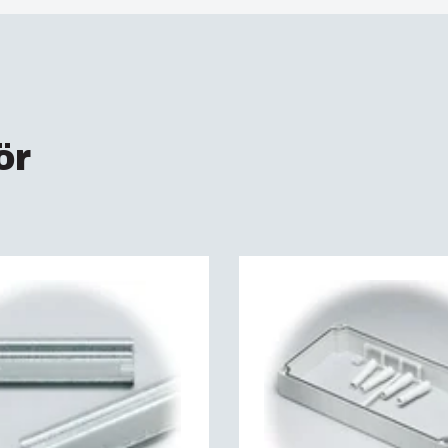
Elnummer Sverige :
2
UV-beständig :
UL 7
ETIM :
EC002620
Brandklassning :
UL 
ör
Glödtrådstest (IEC 