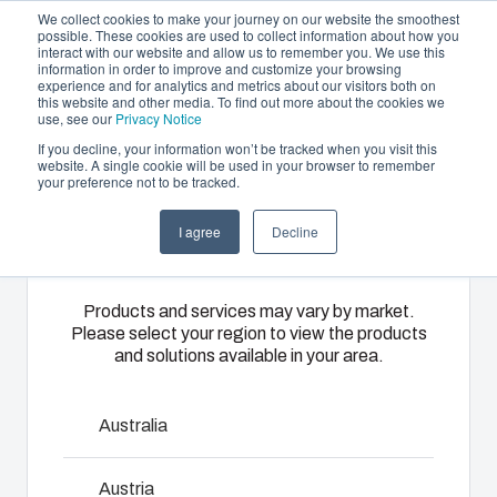
We collect cookies to make your journey on our website the smoothest
possible. These cookies are used to collect information about how you
interact with our website and allow us to remember you. We use this
SV
information in order to improve and customize your browsing
experience and for analytics and metrics about our visitors both on
this website and other media. To find out more about the cookies we
use, see our
Privacy Notice
If you decline, your information won’t be tracked when you visit this
Erbjudande och tjänster
website. A single cookie will be used in your browser to remember
Home
/
sv
/
EK - Accessories
/
HS 10532-GB
your preference not to be tracked.
Please select
Partners
Resurser
Kapslingar
Specialtillverkad
Motorvärmare
I agree
Decline
your region
HS 10532-GB
Om oss
termoplast
Vårt
Med hjälp av
sortiment av
Fibox
Fibox
Products and services may vary by market.
kapslingar
motorvärmare
Please select your region to view the products
2550055
erbjuder
och skåp
and solutions available in your area.
sköts
partnerlösningstjänster
erbjuder rätt
uppvärmningen
för
Två vingskruvar med tillbehör
lösning för
av
kundspecifik
Australia
alla typer av
förbränningsmotorn
plastteknik
Mått - 100 x 100 x 10
miljöer.
i kallt väder
på högsta
Robusta och
Austria
bekymmersfritt.
nivå. Dessa