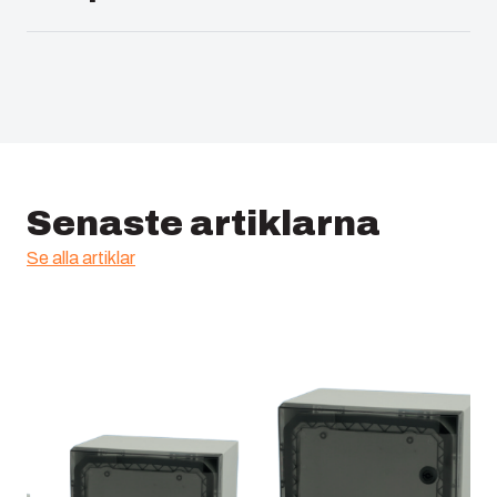
Förpackningsmaterial :
EPDM
Elnummer Danmark :
8212008436
Temperatur °C (kontinuerlig) :
-40 … 80
Elnummer Sverige :
2507767
ETIM :
EC002620
Senaste artiklarna
Se alla artiklar