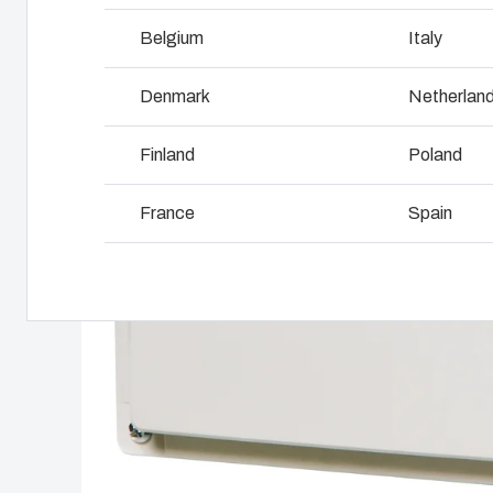
Varför använda polykarbonat?
Belgium
Italy
L
Denmark
Netherlan
Finland
Poland
France
Spain