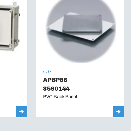
60695):
960C
 12, 13
Skåp
APBP86
8590144
PVC Back Panel