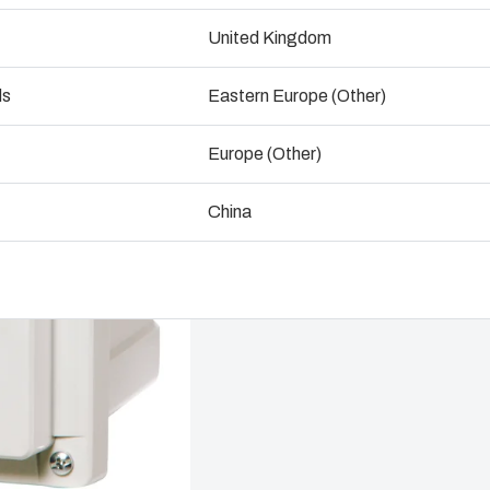
United Kingdom
ogistik och lagerhållning
Kontakta oss
La
ds
Eastern Europe (Other)
Europe (Other)
China