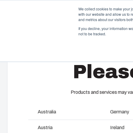
We collect cookies to make your j
with our website and allow us to 
Erbju
and metrics about our visitors bo
If you decline, your information w
not to be tracked.
Home
/
sv
/
AR 865
/
AR865SCT
Kapslingar
S
Pleas
Vårt sortiment av kapslingar och skåp erbjuder rätt
Fi
lösning för alla typer av miljöer. Robusta och lätta att
ku
underhålla – med en hållbarhet du kan lita på.
tj
ko
ti
Products and services may vary
Produktsök
Australia
Germany
F
Anpassning av kapslingar
Austria
Ireland
I