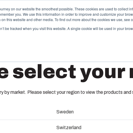
ourney on our website the smoothest possible. These cookies are used to collect in
remember you. We use this information in order to improve and customize your brow
dande och tjänster
Partners
Resurser
Om oss
th on this website and other media. To find out more about the cookies we use, see 
on’t be tracked when you visit this website. A single cookie will be used in your b
pecialtillverkad termoplast
Motorv
e select your 
box erbjuder partnerlösningstjänster för
Med hjälp a
ndspecifik plastteknik på högsta nivå. Dessa
uppvärmninge
AR865S
änster täcker hela livscykeln för kundlösningen – från
bekymmersfrit
nceptdesign och konstruktion till formsprutning,
både bostads
llverkning och sömlös leverans.
behov.
 by market. Please select your region to view the products and so
8561012
Sweden
ormverktygs-tillverkning
Installat
Mått - 203 x 152 x 127
Switzerland
ndustrialisering och produktion