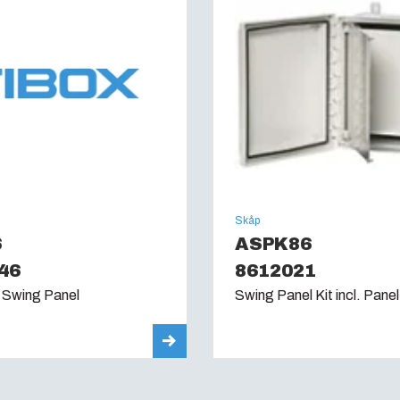
Glödtrådstest (IEC 
UL Type :
4, 4X, 6, 6P,
Skåp
6
ASPK86
46
8612021
 Swing Panel
Swing Panel Kit incl. Panel