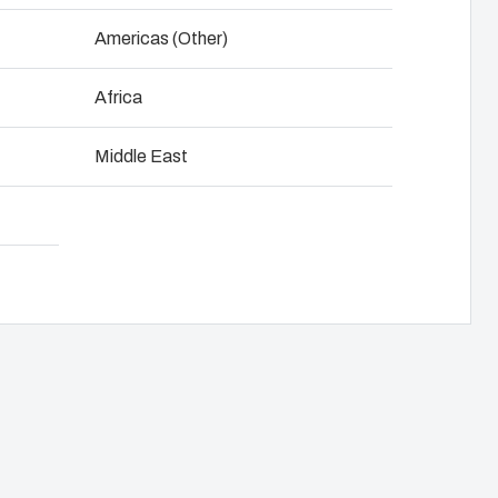
NOT SET
(Change)
Americas (Other)
dda ner produktkort
Africa
Middle East