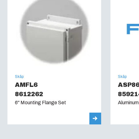
Skåp
Skåp
AMFL6
ASP8
8612262
85921
6" Mounting Flange Set
Aluminum