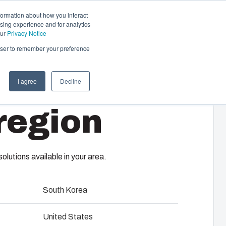
formation about how you interact
sing experience and for analytics
Kontakta oss
SV
our
Privacy Notice
rowser to remember your preference
I agree
Decline
ärmare
region
v Fibox motorvärmare sköts
n av förbränningsmotorn i kallt väder
CT
t. Alternativen är flera olika värmare för
rättsföreningar och arbetsplatsers
lutions available in your area.
South Korea
ions- & bruksanvisning
United States