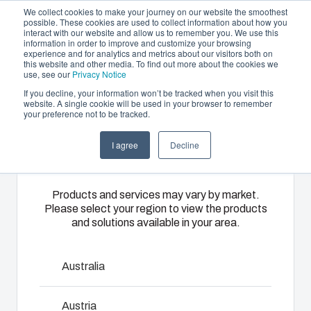
We collect cookies to make your journey on our website the smoothest
possible. These cookies are used to collect information about how you
interact with our website and allow us to remember you. We use this
SV
information in order to improve and customize your browsing
experience and for analytics and metrics about our visitors both on
this website and other media. To find out more about the cookies we
use, see our
Privacy Notice
If you decline, your information won’t be tracked when you visit this
Erbjudande och tjänster
website. A single cookie will be used in your browser to remember
Home
/
sv
/
ALU Accessories
/
AM 0825
your preference not to be tracked.
Please select
Partners
Resurser
Kapslingar
Specialtillverkad
Motorvärmare
I agree
Decline
your region
AM 0825
Om oss
termoplast
Vårt
Med hjälp av
sortiment av
Fibox
Fibox
Products and services may vary by market.
kapslingar
motorvärmare
Please select your region to view the products
9511007
erbjuder
och skåp
and solutions available in your area.
sköts
partnerlösningstjänster
erbjuder rätt
uppvärmningen
för
Mått - 69 x 240 x 1.5
lösning för
av
kundspecifik
Australia
alla typer av
förbränningsmotorn
plastteknik
miljöer.
i kallt väder
på högsta
Robusta och
Austria
bekymmersfritt.
Kontakta oss
nivå. Dessa