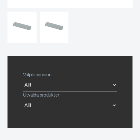
Netherlands
Industrialisering
och
Poland
produktion
Spain
Logistik
och
Sweden
lagerhållning
Switzerland
Välj dimension
United Kingdom
Utvalda produkter
Eastern Europe (Other)
Europe (Other)