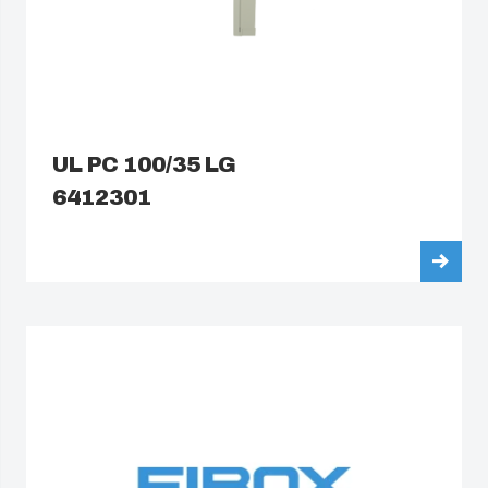
China
South Korea
United States
UL PC 100/35 LG
6412301
Americas (Other)
Africa
Middle East