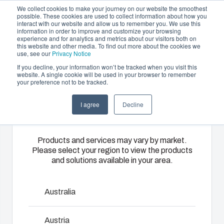
We collect cookies to make your journey on our website the smoothest
possible. These cookies are used to collect information about how you
interact with our website and allow us to remember you. We use this
NL
information in order to improve and customize your browsing
experience and for analytics and metrics about our visitors both on
this website and other media. To find out more about the cookies we
use, see our
Privacy Notice
If you decline, your information won’t be tracked when you visit this
Aanbod en diensten
website. A single cookie will be used in your browser to remember
Home
/
Nl
/
UL PC 100L
your preference not to be tracked.
Please select
Partners
Informatie & Bronnen
Behuizingen &
Kunststof
Elektrische- en
I agree
Decline
your region
Het bedrijf
schakelkasten
spuitgieten
automatiseringssys
UL MNX
Ons
Fibox biedt
Wij leveren
Products and services may vary by market.
Please select your region to view the products
assortiment
solution
complete
and solutions available in your area.
MNX polycarbonate enclosures utilize world-class
behuizingen
partner
elektrische
injection moulding technology. They are designed to
en
services
systemen:
house and protect all kinds of electrical and electronic
schakelkasten
voor
van
Australia
components in the most demanding a
biedt voor
klantspecifieke
engineering
elke
kunststofdelen.
en
Accessoires bekijken
Austria
omgeving de
Wij
componentenselectie