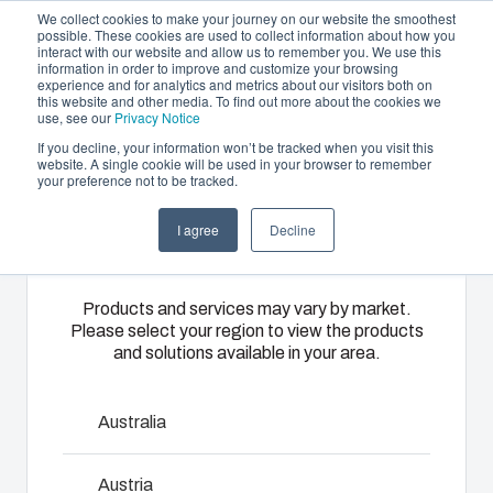
We collect cookies to make your journey on our website the smoothest
possible. These cookies are used to collect information about how you
interact with our website and allow us to remember you. We use this
NL
information in order to improve and customize your browsing
experience and for analytics and metrics about our visitors both on
this website and other media. To find out more about the cookies we
use, see our
Privacy Notice
If you decline, your information won’t be tracked when you visit this
Aanbod en diensten
website. A single cookie will be used in your browser to remember
Home
/
nl
/
UL CAB 5040
/
UL CAB PC 504020 T3B
your preference not to be tracked.
Please select
Partners
Informatie & Bronnen
Behuizingen &
Kunststof
Elektrische- en
I agree
Decline
your region
UL CAB PC
Het bedrijf
schakelkasten
spuitgieten
automatiseringssys
504020 T3B
Ons
Fibox biedt
Wij leveren
Products and services may vary by market.
Please select your region to view the products
assortiment
solution
complete
and solutions available in your area.
behuizingen
partner
elektrische
en
services
systemen:
8143062
schakelkasten
voor
van
Australia
biedt voor
klantspecifieke
engineering
Afmetingen - 500 x 400 x 200
elke
kunststofdelen.
en
Austria
omgeving de
Wij
componentenselectie