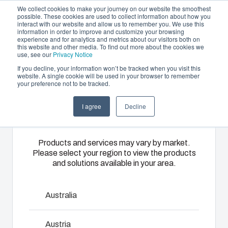
We collect cookies to make your journey on our website the smoothest
possible. These cookies are used to collect information about how you
interact with our website and allow us to remember you. We use this
NL
information in order to improve and customize your browsing
experience and for analytics and metrics about our visitors both on
this website and other media. To find out more about the cookies we
use, see our
Privacy Notice
If you decline, your information won’t be tracked when you visit this
Aanbod en diensten
website. A single cookie will be used in your browser to remember
Home
/
nl
/
SOLID - PC/ABS Accessories
/
EKUZR
your preference not to be tracked.
Please select
Partners
Informatie & Bronnen
Behuizingen &
Kunststof
Elektrische- en
I agree
Decline
your region
EKUZR
Het bedrijf
schakelkasten
spuitgieten
automatiseringssys
Ons
Fibox biedt
Wij leveren
Products and services may vary by market.
Please select your region to view the products
3730323
assortiment
solution
complete
and solutions available in your area.
behuizingen
partner
elektrische
en
services
systemen:
Verhogingsrand met bevestigingsmaterialen
schakelkasten
voor
van
Australia
biedt voor
klantspecifieke
engineering
Afmetingen - 560 x 380 x 50
elke
kunststofdelen.
en
Austria
omgeving de
Wij
componentenselectie