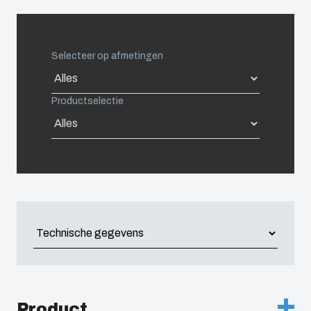
Netherlands
Logistiek
Duurzaam
en
Poland
ondernemen
Selecteer op afmetingen
warehousing
bij Fibox
Spain
Tested
Productselectie
Systems
Sweden
(ENG)
Switzerland
United Kingdom
Eastern Europe (Other)
Europe (Other)
Product