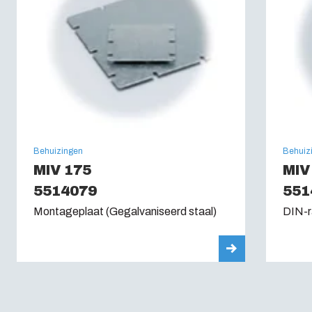
960C
Behuizingen
Behuiz
MIV 175
MIV
5514079
551
Montageplaat (Gegalvaniseerd staal)
DIN-r