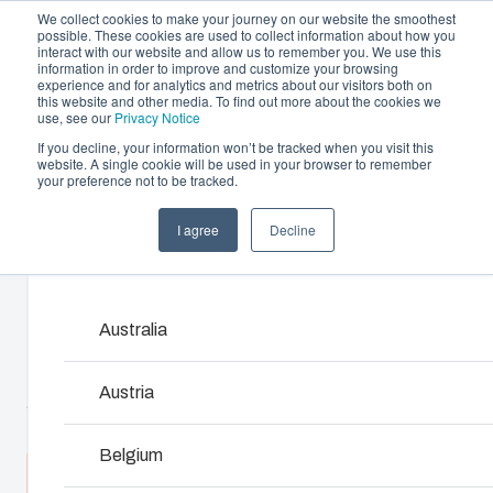
We collect cookies to make your journey on our website the smoothest
possible. These cookies are used to collect information about how you
interact with our website and allow us to remember you. We use this
information in order to improve and customize your browsing
experience and for analytics and metrics about our visitors both on
this website and other media. To find out more about the cookies we
use, see our
Privacy Notice
If you decline, your information won’t be tracked when you visit this
Aanbod en diensten
website. A single cookie will be used in your browser to remember
Home
/
nl
/
PCM 175
/
PCM 175/150 T
your preference not to be tracked.
Please s
Partners
Informatie & Bronnen
Behuizingen &
Kunststof 
I agree
Decline
PCM 175/150 T
Het bedrijf
Products and services may vary by market. Please s
schakelkasten
Fibox biedt solut
klantspecifieke 
Ons assortiment behuizingen en
ondersteunen de 
Australia
6016923
schakelkasten biedt voor elke omgeving de
van concept en 
juiste oplossing.
een naadloze lev
Austria
Afmetingen - 180 x 180 x 150
Product zoeken
Matrijzenbo
Belgium
Spreek met een expert
Maatwerkbehuizingen