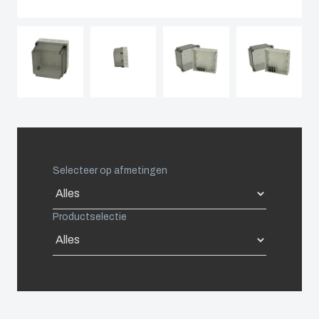
Spain
Sweden
Switzerland
United Kingdom
Selecteer op afmetingen
Eastern Europe (Other)
Productselectie
Europe (Other)
China
South Korea