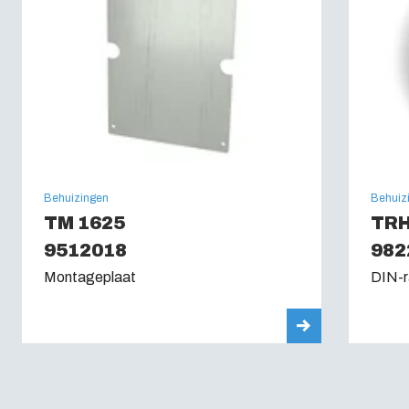
Gloeidraadtest (IEC 695-2-1): (IEC 60695):
960C
Behuizingen
Behuiz
TM 1625
TRH
9512018
982
Montageplaat
DIN-r