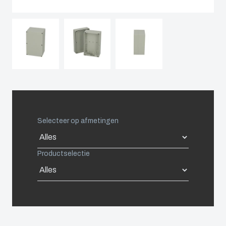
Spain
Sweden
Switzerland
United Kingdom
Selecteer op afmetingen
Eastern Europe (Other)
Productselectie
Europe (Other)
China
South Korea