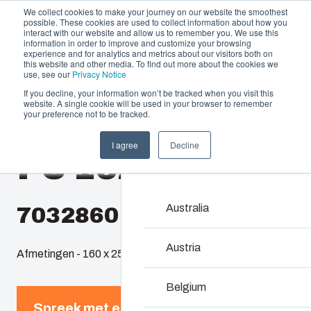
We collect cookies to make your journey on our website the smoothest
possible. These cookies are used to collect information about how you
interact with our website and allow us to remember you. We use this
information in order to improve and customize your browsing
experience and for analytics and metrics about our visitors both on
this website and other media. To find out more about the cookies we
use, see our
Privacy Notice
If you decline, your information won’t be tracked when you visit this
Aanbod en diensten
website. A single cookie will be used in your browser to remember
Home
/
nl
/
EURONORD 1625
/
PC 162513
your preference not to be tracked.
Partners
Informatie & Bronnen
Behuizingen & 
I agree
Decline
PC 162513
Het bedrijf
Ons assortiment behuizi
voor elke omgeving de ju
Australia
7032860
Product zoeken
Austria
Afmetingen - 160 x 250 x 125
Maatwerkbehuizin
Belgium
Spreek met een expert