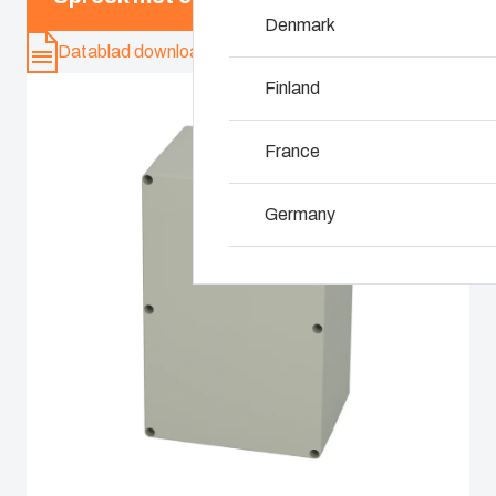
Waarom gebruiken 
Denmark
Datablad downloaden
Finland
France
Germany
Ireland
Italy
Netherlands
Poland