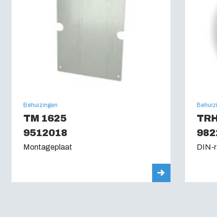
Gloeidraadtest (IEC 695-2-1): (IEC 60695):
960C
Behuizingen
Behuiz
TM 1625
TRH
9512018
982
Montageplaat
DIN-r