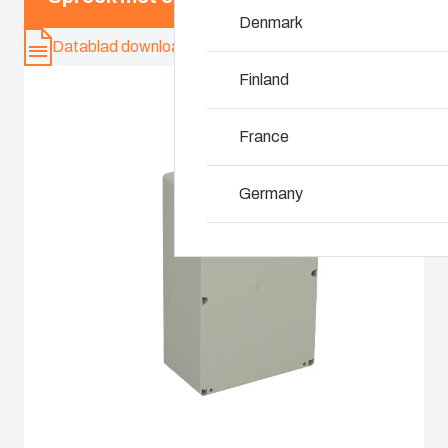
Waarom gebruiken 
Denmark
Datablad downloaden
Finland
France
Germany
Ireland
Italy
Netherlands
Poland