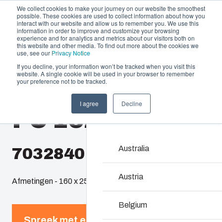
We collect cookies to make your journey on our website the smoothest
possible. These cookies are used to collect information about how you
interact with our website and allow us to remember you. We use this
information in order to improve and customize your browsing
experience and for analytics and metrics about our visitors both on
this website and other media. To find out more about the cookies we
use, see our
Privacy Notice
If you decline, your information won’t be tracked when you visit this
Aanbod en diensten
website. A single cookie will be used in your browser to remember
Home
/
nl
/
EURONORD 1625
/
PC 162509
your preference not to be tracked.
Partners
Informatie & Bronnen
Behuizingen & 
I agree
Decline
PC 162509
Het bedrijf
Ons assortiment behuizi
voor elke omgeving de ju
Australia
7032840
Product zoeken
Austria
Afmetingen - 160 x 250 x 90
Maatwerkbehuizin
Belgium
Spreek met een expert