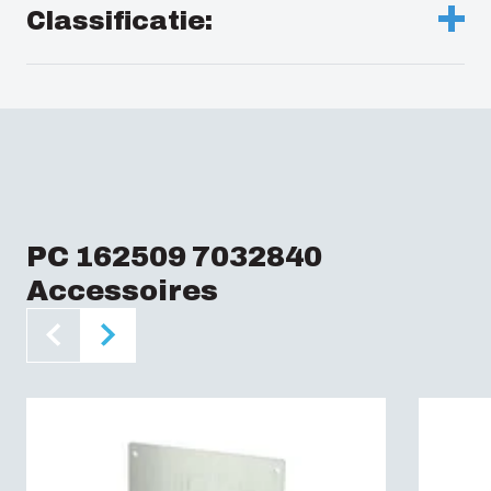
SSTL Nr. :
3423440
Kleur deksel: :
RAL 7035 -light grey
Classificatie:
Breedte (inch) :
9.84
Temperatuur °F (continu gebruik) :
-40 … 175
Elektriciteitsnr. Denemarken: :
8212002885
Afdichtingsmateriaal: :
Polyurethaan
Standards :
EN/IEC 61439-1:2015
Diepte (inch) :
3.54
Elektriciteitsnr. Zweden: :
2536129
Beschermingsklasse (EN 60529): (EN
60529):
IP66IP67
ETIM: :
EC000261
Slagvastheid (EN 62262): (EN 62262):
Beschermingsklasse (EN 60529): :
IP66 | IP67
IK07IK08
PC 162509 7032840
| IK07 | IK08
Accessoires
Elektrische isolatie: :
Volledig geïsoleerd
Halogeenvrij (DIN/VDE 0472, deel 815) :
Ja
UV-bestendigheid: :
UL 746C
Brandwerendheidclassificatie: :
UL 94 V0