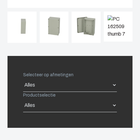
Spain
Sweden
Switzerland
United Kingdom
Selecteer op afmetingen
Eastern Europe (Other)
Productselectie
Europe (Other)
China
South Korea