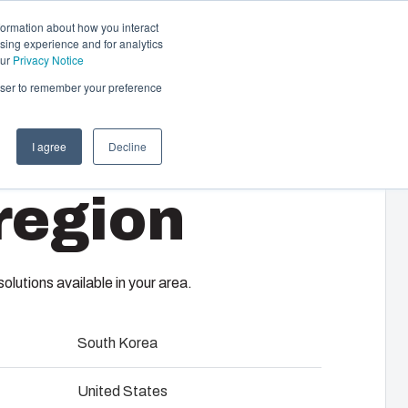
formation about how you interact
sing experience and for analytics
Neem contact op
NL
our
Privacy Notice
rowser to remember your preference
I agree
Decline
che- en
region
tiseringssystemen
complete elektrische systemen: van
 en componentenselectie tot montage,
istieke diensten op uw locatie.
lutions available in your area.
twikkeling en engineering
South Korea
ouw
United States