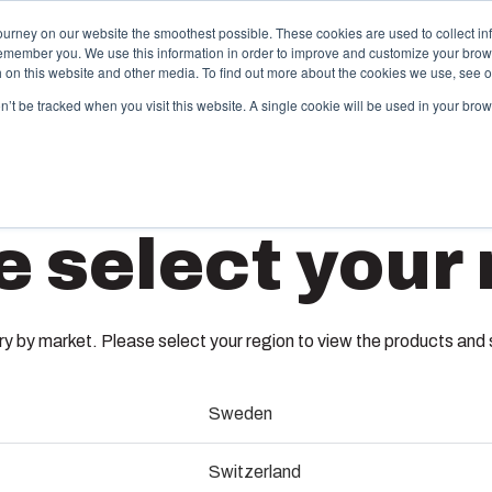
ourney on our website the smoothest possible. These cookies are used to collect in
remember you. We use this information in order to improve and customize your brow
nsten
Partners
Informatie & Bronnen
Het bedrijf
th on this website and other media. To find out more about the cookies we use, see 
on’t be tracked when you visit this website. A single cookie will be used in your b
unststof spuitgieten
Elektris
e select your 
automa
box biedt solution partner services voor
antspecifieke kunststofdelen. Wij ondersteunen de
Wij leveren 
TM 0507
lledige levenscyclus: van concept en ontwerp tot
engineering
oductie en een naadloze levering op uw locatie.
testen en log
 by market. Please select your region to view the products and so
9512010
atrijzenbouw
Producton
Sweden
ndustrialisatie en productie
Een montageplaat
Paneelb
Switzerland