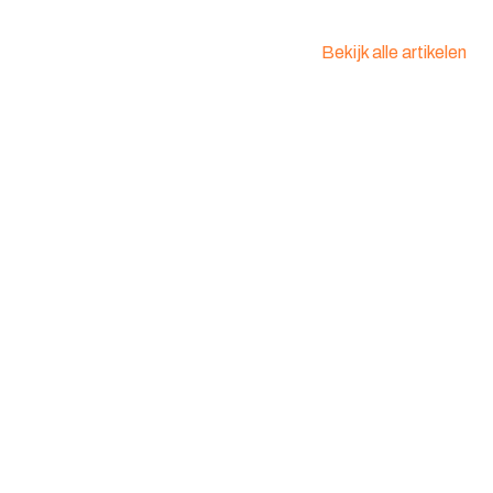
en: :
2536145
Bekijk alle artikelen