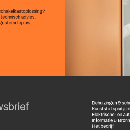
f schakelkastoplossing?
 technisch advies,
afgestemd op uw
Behuizingen & sch
wsbrief
Kunststof spuitgie
Elektrische- en a
Informatie & Bron
Het bedrijf