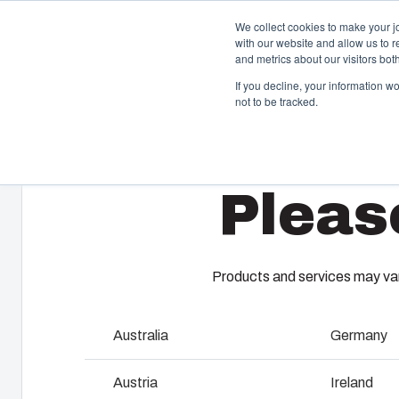
We collect cookies to make your j
with our website and allow us to 
Aanbod en die
and metrics about our visitors bo
If you decline, your information w
not to be tracked.
Home
/
nl
/
EURONORD - PC/ABS Accessories
/
TM 0507
Behuizingen & schakelkasten
K
Pleas
Ons assortiment behuizingen en schakelkasten biedt
Fi
voor elke omgeving de juiste oplossing.
kl
vo
pr
Products and services may vary
Product zoeken
M
Maatwerkbehuizingen
Australia
Germany
I
Waarom gebruiken wij polycarbonaat?
Austria
Ireland