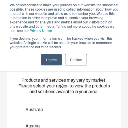
We collect cookies to make your journey on our website the smoothest
possible. These cookies are used to collect information about how you
interact with our website and allow us to remember you. We use this
NL
information in order to improve and customize your browsing
experience and for analytics and metrics about our visitors both on
this website and other media. To find out more about the cookies we
use, see our
Privacy Notice
If you decline, your information won’t be tracked when you visit this
Aanbod en diensten
website. A single cookie will be used in your browser to remember
Home
/
nl
/
EURONORD P Accessories
/
PRM 0811
your preference not to be tracked.
Please select
Partners
Informatie & Bronnen
Behuizingen &
Kunststof
Elektrische- en
I agree
Decline
your region
PRM 0811
Het bedrijf
schakelkasten
spuitgieten
automatiseringssys
Ons
Fibox biedt
Wij leveren
Products and services may vary by market.
Please select your region to view the products
9820006
assortiment
solution
complete
and solutions available in your area.
behuizingen
partner
elektrische
en
services
systemen:
Een DIN-rail
schakelkasten
voor
van
Australia
biedt voor
klantspecifieke
engineering
Afmetingen - 66 x 15 x 5
elke
kunststofdelen.
en
Austria
omgeving de
Wij
componentenselectie