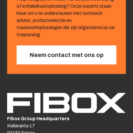
of schakelkastoplossing? Onze experts staan
klaar om u te ondersteunen met technisch
advies, productselectie en
maatwerkoplossingen die zijn afgestemd op uw
toepassing.
Neem contact met ons op
Fibox Group Headquarters
Keilaranta 17
02150 Espoo