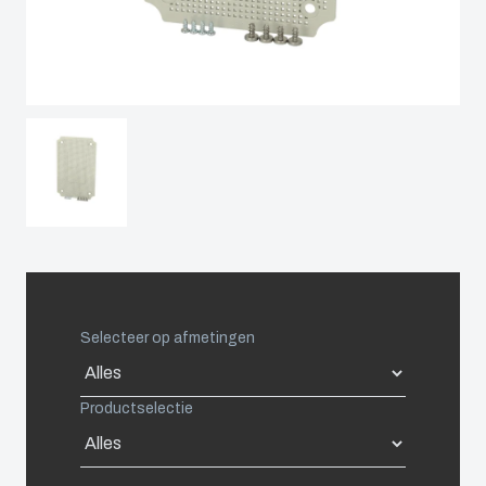
Netherlands
Logistiek
Duurzaam
en
Poland
ondernemen
warehousing
bij Fibox
Spain
Tested
Systems
Sweden
(ENG)
Switzerland
United Kingdom
Selecteer op afmetingen
Eastern Europe (Other)
Productselectie
Europe (Other)