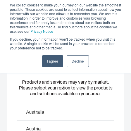
We collect cookies to make your journey on our website the smoothest
possible. These cookies are used to collect information about how you
interact with our website and allow us to remember you. We use this
NL
information in order to improve and customize your browsing
experience and for analytics and metrics about our visitors both on
this website and other media. To find out more about the cookies we
use, see our
Privacy Notice
If you decline, your information won’t be tracked when you visit this
Aanbod en diensten
website. A single cookie will be used in your browser to remember
Home
/
nl
/
EK - Accessories
/
MPI EKJ 2819
your preference not to be tracked.
Please select
Partners
Informatie & Bronnen
Behuizingen &
Kunststof
Elektrische- en
I agree
Decline
your region
MPI EKJ 2819
Het bedrijf
schakelkasten
spuitgieten
automatiseringssys
Ons
Fibox biedt
Wij leveren
Products and services may vary by market.
Please select your region to view the products
3770101
assortiment
solution
complete
and solutions available in your area.
behuizingen
partner
elektrische
en
services
systemen:
Kunststof montageplaat, bevestigingsschroeven en
schakelkasten
voor
van
Australia
montageschroeven.
biedt voor
klantspecifieke
engineering
elke
kunststofdelen.
en
Afmetingen - 259 x 164 x 4
Austria
omgeving de
Wij
componentenselectie