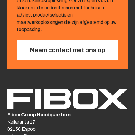
of schakelkastoplossing? Onze experts staan
klaar om u te ondersteunen met technisch
advies, productselectie en
maatwerkoplossingen die zijn afgestemd op uw
toepassing.
Neem contact met ons op
Fibox Group Headquarters
Keilaranta 17
02150 Espoo