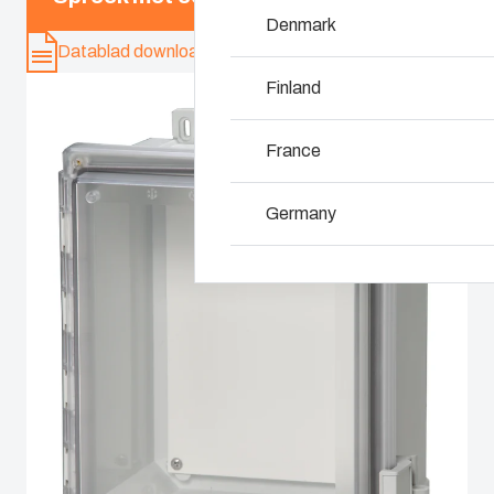
Waarom gebruiken 
Denmark
Datablad downloaden
Finland
France
Germany
Ireland
Italy
Netherlands
Poland