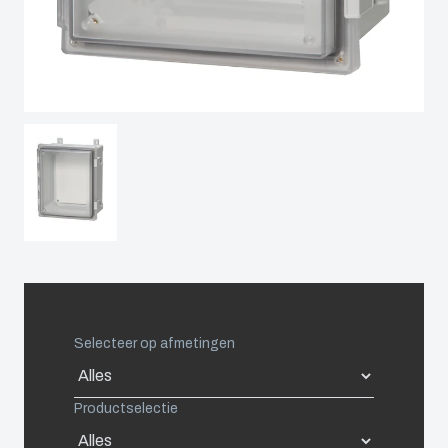
Spain
Sweden
Switzerland
United Kingdom
Eastern Europe (Other)
Europe (Other)
Selecteer op afmetingen
China
Productselectie
South Korea