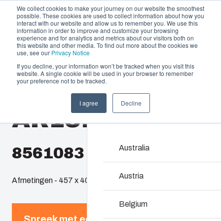
We collect cookies to make your journey on our website the smoothest
possible. These cookies are used to collect information about how you
interact with our website and allow us to remember you. We use this
information in order to improve and customize your browsing
experience and for analytics and metrics about our visitors both on
this website and other media. To find out more about the cookies we
use, see our
Privacy Notice
If you decline, your information won’t be tracked when you visit this
Aanbod en diensten
website. A single cookie will be used in your browser to remember
Home
/
nl
/
AR 181610
/
AR181610CHSST
your preference not to be tracked.
Partners
Informatie & Bronnen
Behuizingen & 
I agree
Decline
AR181610CHSS
Het bedrijf
Ons assortiment behuizi
voor elke omgeving de ju
Australia
8561083
Product zoeken
Austria
Afmetingen - 457 x 406 x 254
Maatwerkbehuizin
Belgium
Spreek met een expert