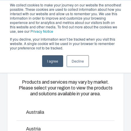
We collect cookies to make your journey on our website the smoothest
possible. These cookies are used to collect information about how you
interact with our website and allow us to remember you. We use this
NL
information in order to improve and customize your browsing
experience and for analytics and metrics about our visitors both on
this website and other media. To find out more about the cookies we
use, see our
Privacy Notice
If you decline, your information won’t be tracked when you visit this
Aanbod en diensten
website. A single cookie will be used in your browser to remember
Home
/
nl
/
ARCA IEC Accessories
/
LIS ARCA 1242E
your preference not to be tracked.
Please select
Partners
wingknob
Informatie & Bronnen
Behuizingen &
Kunststof
Elektrische- en
I agree
Decline
your region
Het bedrijf
schakelkasten
spuitgieten
automatiseringssys
LIS ARCA
Ons
Fibox biedt
Wij leveren
Products and services may vary by market.
1242E
Please select your region to view the products
assortiment
solution
complete
and solutions available in your area.
behuizingen
partner
elektrische
en
services
systemen:
wingknob
schakelkasten
voor
van
Australia
biedt voor
klantspecifieke
engineering
elke
kunststofdelen.
en
8120865
Austria
omgeving de
Wij
componentenselectie