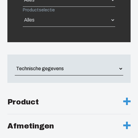
China
Productselectie
South Korea
United States
Americas (Other)
Africa
Middle East
Product
Beschrijving :
Knevelslot type 1242E
Afmetingen
Verpakkingseenheid: :
1