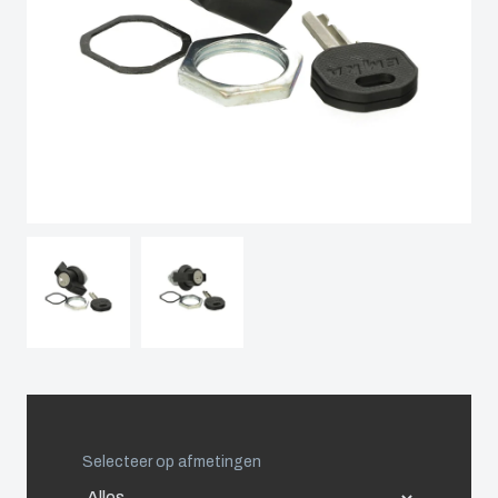
Netherlands
Logistiek
Duurzaam
en
Poland
ondernemen
warehousing
bij Fibox
Spain
Tested
Systems
Sweden
(ENG)
Switzerland
United Kingdom
Eastern Europe (Other)
Europe (Other)
Selecteer op afmetingen