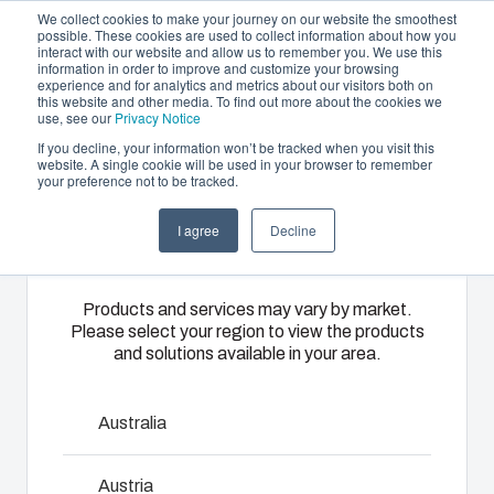
We collect cookies to make your journey on our website the smoothest
possible. These cookies are used to collect information about how you
interact with our website and allow us to remember you. We use this
FI
information in order to improve and customize your browsing
experience and for analytics and metrics about our visitors both on
this website and other media. To find out more about the cookies we
use, see our
Privacy Notice
If you decline, your information won’t be tracked when you visit this
Tarjoama
website. A single cookie will be used in your browser to remember
Home
/
fi
/
Membrane flange plates
/
FCE 2x64 Set
your preference not to be tracked.
Please select
Kumppanit
Materiaalit
Kotelo- ja
Ruiskuvalupalvelut
Keskusvalmistus
Auton
I agree
Decline
your region
FCE 2x64 Set
Meistä
kaappiratkaisut
ja kokoonpano
lataus ja
Tarjoamme
lämmitys
korkeatasoisia
Laajasta
Toimitamme
Products and services may vary by market.
muovivalupalveluita
Please select your region to view the products
3576157
kotelo- ja
kokonaisvaltaisia
Auton
and solutions available in your area.
ja -ratkaisuja
kaappivalikoimastamme
sähköjärjestelmiä
lataukseen
asiakkaiden
löytyy
aina
ja
Kaapelin läpivientilaippa asennustarvikkeineen
yksilöllisiin
ratkaisu
teknisestä
lämmitykseen
Australia
tarpeisiin
kaikkiin
suunnittelusta
laadukkaat
Mitat - 94 x 216 x 39
Palvelumme
käyttöympäristöihin.
ja
tuotteet
Austria
kattavat
komponenttihankinnasta