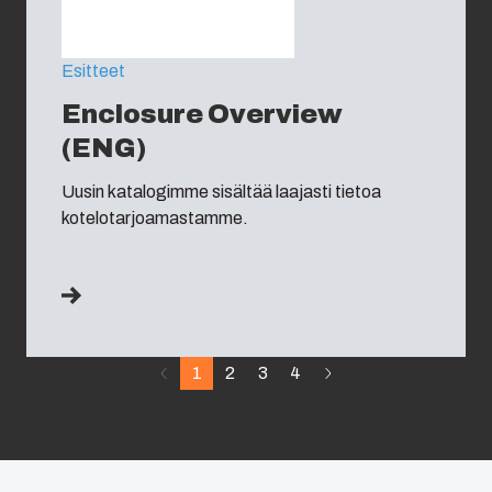
Esitteet
Enclosure Overview
(ENG)
Uusin katalogimme sisältää laajasti tietoa
kotelotarjoamastamme.
1
2
3
4