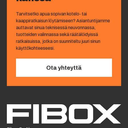
Tarvitsetko apua sopivan kotelo- tai
kaappiratkaisun löytämiseen? Asiantuntijamme
auttavat sinua teknisessä neuvonnassa,
tuotteiden valinnassa sekä räätälöidyissä
ratkaisuissa, jotka on suunniteltu juuri sinun
käyttökohteeseesi.
Ota yhteyttä