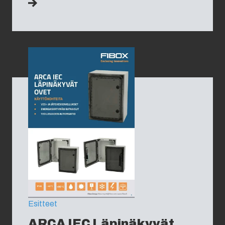
Netherlands
Ohjauspaneelien
blogi
kokoonpano
Poland
Esitteet &
Toimitusketjun
asennus-
Spain
hallinta
ja
käyttöohjeet
Sweden
Referenssit
Switzerland
United Kingdom
Eastern Europe (Other)
Europe (Other)
Esitteet
ARCA IEC Läpinäkyvät