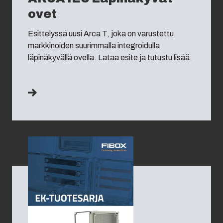
China
ovet
South Korea
Esittelyssä uusi Arca T, joka on varustettu
markkinoiden suurimmalla integroidulla
läpinäkyvällä ovella. Lataa esite ja tutustu lisää.
United States
Americas (Other)
Africa
Middle East