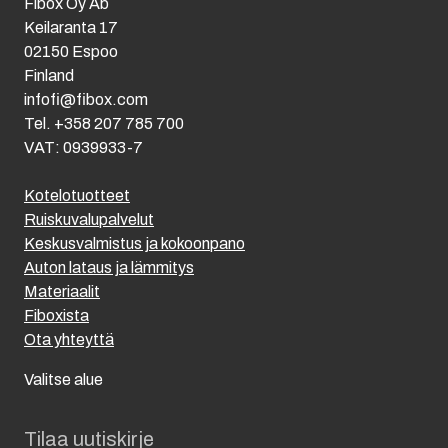
Fibox Oy Ab
Keilaranta 17
02150 Espoo
Finland
infofi@fibox.com
Tel. +358 207 785 700
VAT: 0939933-7
Kotelotuotteet
Ruiskuvalupalvelut
Keskusvalmistus ja kokoonpano
Auton lataus ja lämmitys
Materiaalit
Fiboxista
Ota yhteyttä
Valitse alue
Tilaa uutiskirje