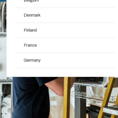
Belgium
Umgebung.
und Tests bis
Werkzeugbau-
hin zu
Denmark
Services
reibungsloser
NOT SET
(Change)
Produkt­
Logistik an
suche
Finland
Ihren Standort.
Spritzguss-
Services
Individuelle
France
Technik &
Gehäuselösungen
Produktentwicklung
Logistik &
Germany
Lagerhaltungsservices
Warum
Schalttafelmontage
Ireland
Fibox
Polycarbonat
Lieferketten-
Italy
für
Management
Industriegehäuse
Netherlands
verwendet
Nachhaltigkeit
bei Fibox