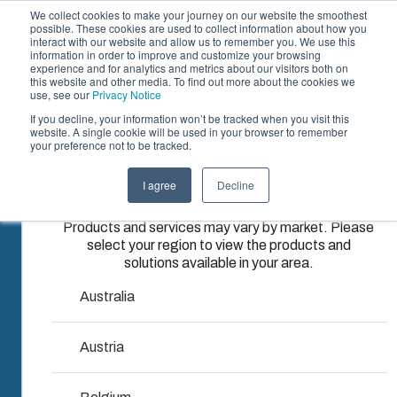
We collect cookies to make your journey on our website the smoothest
possible. These cookies are used to collect information about how you
interact with our website and allow us to remember you. We use this
DE
information in order to improve and customize your browsing
experience and for analytics and metrics about our visitors both on
this website and other media. To find out more about the cookies we
use, see our
Privacy Notice
Fibox
If you decline, your information won’t be tracked when you visit this
Gehäuse und Lösungen
website. A single cookie will be used in your browser to remember
your preference not to be tracked.
Please select
Partner
Verhaltenskod
Downloads & News
Gehäuse &
Spritzguss &
Elektro- &
I agree
Decline
your region
Unternehmen
Schaltschränke
Kunststofflösungen
Automatisierung
Products and services may vary by market. Please
Der Verhaltenskodex von Fibox definiert die
select your region to view the products and
Unser
Fibox bietet als
Wir liefern
zentralen Grundsätze und Standards, die die
solutions available in your area.
Sortiment an
erstklassiger
komplette
Entscheidungsprozesse in der gesamten
Gehäusen und
Lösungspartner
elektrische
Australia
Organisation leiten.
Schaltschränken
maßgeschneiderte
Systeme – von
bietet die
Kunststoff-
Engineering
Austria
passende
und
und
Lösung für
Spritzgusslösungen.
Komponentenbeschaffung
jede
über Montage