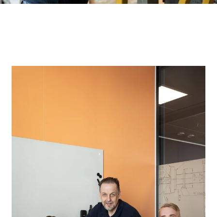
Poland
Tested
Systems
Spain
Sweden
Switzerland
United Kingdom
Eastern Europe (Other)
Europe (Other)
China