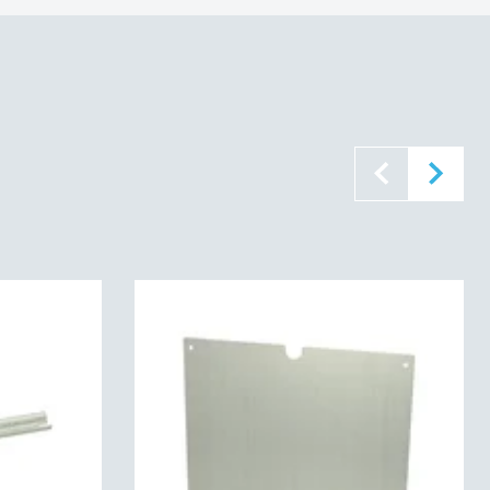
536137
529):
IP66IP67
62):
IK07IK08
IP67 | IK07 | IK08
elt isolerad
46C
94 V0
60695):
960C