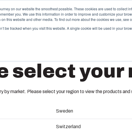
ourney on our website the smoothest possible. These cookies are used to collect in
remember you. We use this information in order to improve and customize your brow
dande och tjänster
Partners
Resurser
Om oss
th on this website and other media. To find out more about the cookies we use, see 
on’t be tracked when you visit this website. A single cookie will be used in your b
pecialtillverkad termoplast
Motorv
e select your 
box erbjuder partnerlösningstjänster för
Med hjälp a
ndspecifik plastteknik på högsta nivå. Dessa
uppvärmninge
PC 2330
änster täcker hela livscykeln för kundlösningen – från
bekymmersfrit
nceptdesign och konstruktion till formsprutning,
både bostads
llverkning och sömlös leverans.
behov.
 by market. Please select your region to view the products and so
7032890
Sweden
ormverktygs-tillverkning
Installat
Underdel med skruvar för mont
Switzerland
ndustrialisering och produktion
lockskruvar i rostfritt stål.