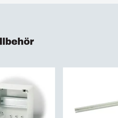
Elnummer Sverige :
2
Täthetsklass (EN 60
ETIM :
EC000261
Slagtålighet (EN 622
Täthetsklass :
IP66 | 
llbehör
Elektrisk isolering :
H
Halogenfri :
Ja
UV-beständig :
UL 7
Brandklassning :
UL 
Glödtrådstest (IEC 