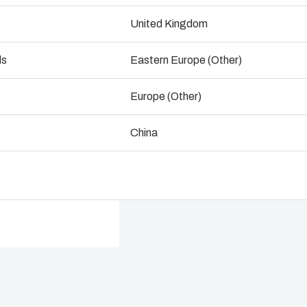
Mått - 230 x 300 x 110
United Kingdom
ogistik och lagerhållning
ds
Eastern Europe (Other)
Kontakta oss
La
Europe (Other)
China