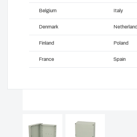
Varför använda polykarbonat?
Belgium
Italy
L
Denmark
Netherlan
Finland
Poland
France
Spain