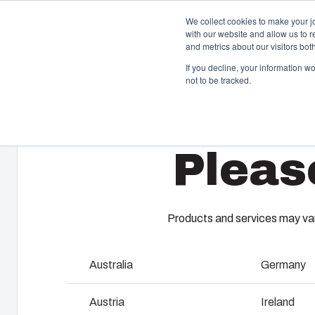
We collect cookies to make your j
with our website and allow us to 
Erbju
and metrics about our visitors bo
If you decline, your information w
not to be tracked.
Home
/
sv
/
EURONORD 2330
/
PC 233011
Kapslingar
S
Pleas
Vårt sortiment av kapslingar och skåp erbjuder rätt
Fi
lösning för alla typer av miljöer. Robusta och lätta att
ku
underhålla – med en hållbarhet du kan lita på.
tj
ko
ti
Products and services may vary
Produktsök
Australia
Germany
F
Anpassning av kapslingar
Austria
Ireland
I