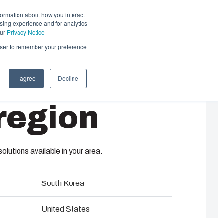
formation about how you interact
sing experience and for analytics
Kontakta oss
SV
our
Privacy Notice
rowser to remember your preference
I agree
Decline
ärmare
region
v Fibox motorvärmare sköts
n av förbränningsmotorn i kallt väder
11
t. Alternativen är flera olika värmare för
rättsföreningar och arbetsplatsers
lutions available in your area.
South Korea
ions- & bruksanvisning
ageplatta/DIN-skena, lock med PUR-packning och
United States