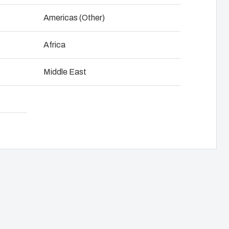
NOT SET
(Change)
Americas (Other)
Africa
dda ner produktkort
Middle East