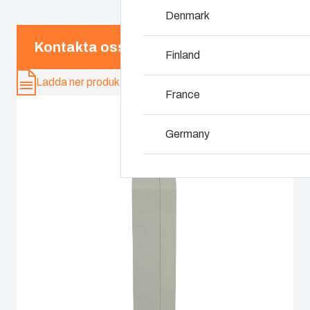
Denmark
Varför använda po
Kontakta oss
Finland
Ladda ner produktkort
France
Germany
Ireland
Italy
Netherlands
Poland