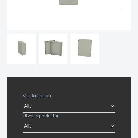
Spain
Sweden
Switzerland
United Kingdom
Eastern Europe (Other)
Välj dimension
Europe (Other)
China
Utvalda produkter
South Korea