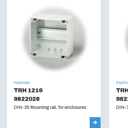
Glödtrådstest (IEC 60695):
960C
Kapslingar
Kapslin
TRH 1216
TRH
9822028
982
DIN-35 Mounting rail, for enclosures:
DIN-3