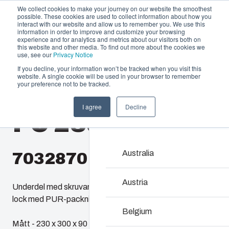
We collect cookies to make your journey on our website the smoothest
possible. These cookies are used to collect information about how you
interact with our website and allow us to remember you. We use this
information in order to improve and customize your browsing
experience and for analytics and metrics about our visitors both on
this website and other media. To find out more about the cookies we
use, see our
Privacy Notice
If you decline, your information won’t be tracked when you visit this
Erbjudande och tjänster
website. A single cookie will be used in your browser to remember
Home
/
sv
/
EURONORD 2330
/
PC 233009
your preference not to be tracked.
Partners
Resurser
Kapslingar
I agree
Decline
PC 233009
Om oss
Vårt sortiment av kapsli
lösning för alla typer av 
underhålla – med en hållb
Australia
7032870
Produktsök
Austria
Underdel med skruvar för montageplatta/DIN-skena,
lock med PUR-packning och lockskruvar i rostfritt stål.
Anpassning av kap
Belgium
Mått - 230 x 300 x 90