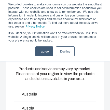
We collect cookies to make your journey on our website the smoothest
possible. These cookies are used to collect information about how you
interact with our website and allow us to remember you. We use this
SV
information in order to improve and customize your browsing
experience and for analytics and metrics about our visitors both on
this website and other media. To find out more about the cookies we
use, see our
Privacy Notice
If you decline, your information won’t be tracked when you visit this
Erbjudande och tjänster
website. A single cookie will be used in your browser to remember
Home
/
sv
/
PG Flange plates
/
MB 10017
your preference not to be tracked.
Please select
Partners
Resurser
Kapslingar
Specialtillverkad
Motorvärmare
I agree
Decline
your region
MB 10017
Om oss
termoplast
Vårt
Med hjälp av
sortiment av
Fibox
Fibox
Products and services may vary by market.
kapslingar
motorvärmare
Please select your region to view the products
3530017
erbjuder
och skåp
and solutions available in your area.
sköts
partnerlösningstjänster
erbjuder rätt
uppvärmningen
för
lösning för
av
kundspecifik
Australia
alla typer av
förbränningsmotorn
Kontakta oss
plastteknik
miljöer.
i kallt väder
på högsta
Robusta och
Austria
bekymmersfritt.
Ladda ner produktkort
nivå. Dessa