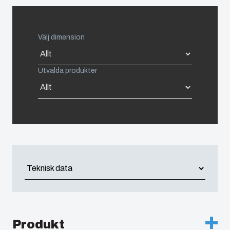
Netherlands
Industrialisering
och
Poland
produktion
Välj dimension
Spain
Logistik
Utvalda produkter
och
Sweden
lagerhållning
Switzerland
United Kingdom
Eastern Europe (Other)
Europe (Other)
Produkt