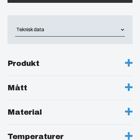
China
South Korea
United States
Americas (Other)
Produkt
Africa
Beskrivning :
storlek 21
Mått
Middle East
Anmärkningar :
Kopplingsbrygga med packning
Höjd (mm.) :
50
Förpackning :
1
Material
Bredd (mm.) :
216
Enhet :
Stycken
Material :
Polykarbonat
Djup (mm.) :
10
Temperaturer