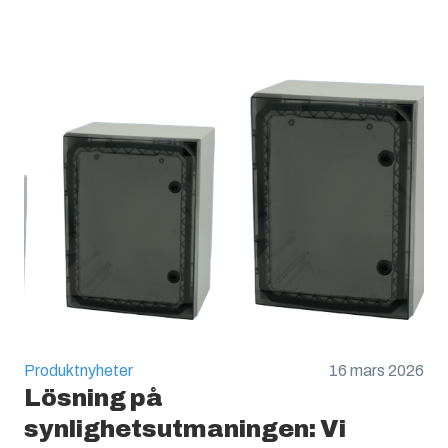
Halogenfri :
Ja
UV-beständig :
UL 746C
Brandklassning :
UL 94 V0
Glödtrådstest (IEC 60695):
960C
Produktnyheter
16 mars 2026
Lösning på
synlighetsutmaningen: Vi