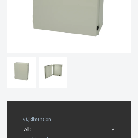
Netherlands
Industrialisering
och
Poland
produktion
Spain
Logistik
och
Sweden
lagerhållning
Switzerland
United Kingdom
Eastern Europe (Other)
Välj dimension
Europe (Other)