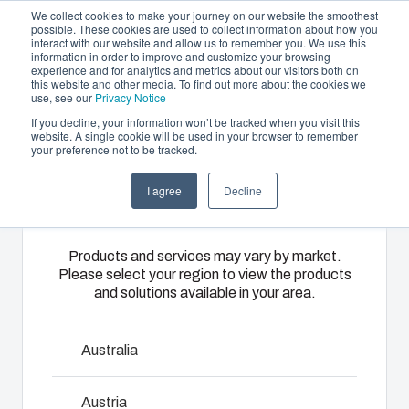
We collect cookies to make your journey on our website the smoothest
possible. These cookies are used to collect information about how you
interact with our website and allow us to remember you. We use this
SV
information in order to improve and customize your browsing
experience and for analytics and metrics about our visitors both on
this website and other media. To find out more about the cookies we
use, see our
Privacy Notice
If you decline, your information won’t be tracked when you visit this
Erbjudande och tjänster
website. A single cookie will be used in your browser to remember
Home
/
sv
/
CAB 5040
/
CAB PC 504020 G3B
your preference not to be tracked.
Please select
Partners
Resurser
Kapslingar
Specialtillverkad
Motorvärmare
I agree
Decline
your region
CAB PC 504020
Om oss
termoplast
Vårt
Med hjälp av
sortiment av
Fibox
G3B
Fibox
Products and services may vary by market.
kapslingar
motorvärmare
Please select your region to view the products
erbjuder
och skåp
and solutions available in your area.
sköts
partnerlösningstjänster
erbjuder rätt
uppvärmningen
för
8113362
lösning för
av
kundspecifik
Australia
alla typer av
förbränningsmotorn
plastteknik
miljöer.
i kallt väder
Skåpunderdel, dörren med PUR-tätning, 3 mm dubbelbit
på högsta
Robusta och
Austria
bekymmersfritt.
nyckelvred, skruvar för montageplatta/DIN-skena och
nivå. Dessa