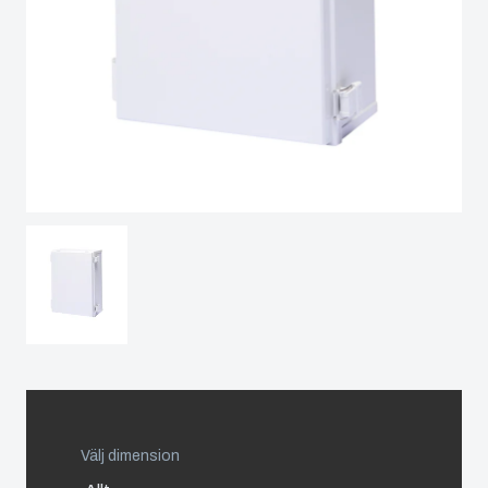
Spain
Sweden
Switzerland
United Kingdom
Eastern Europe (Other)
Europe (Other)
China
Välj dimension
South Korea