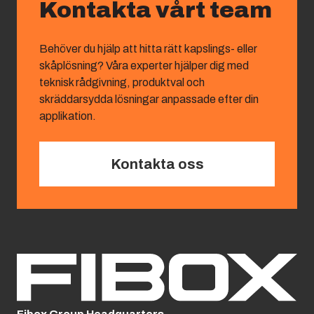
Kontakta vårt team
Behöver du hjälp att hitta rätt kapslings- eller
skåplösning? Våra experter hjälper dig med
teknisk rådgivning, produktval och
skräddarsydda lösningar anpassade efter din
applikation.
Kontakta oss