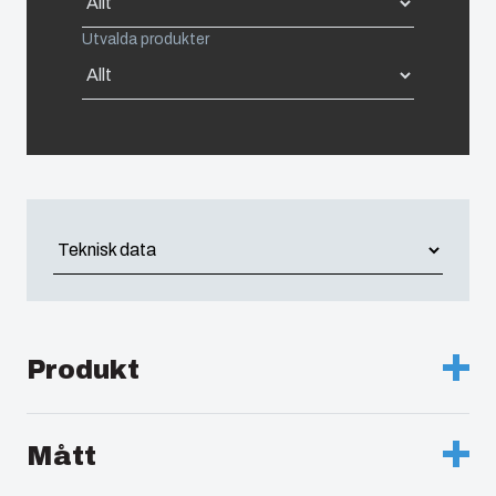
Utvalda produkter
United States
Americas (Other)
Africa
Middle East
Produkt
Beskrivning :
Grå dörr, snabblås på långsidan
Mått
Anmärkningar :
ABS-skåp