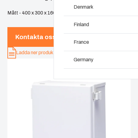
Denmark
Varför använda po
Mått - 400 x 300 x 160
Finland
Kontakta oss
France
Ladda ner produktkort
Germany
Ireland
Italy
Netherlands
Poland