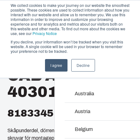
We collect cookies to make your journey on our website the smoothest
possible. These cookies are used to collect information about how you
interact with our website and allow us to remember you. We use this
information in order to improve and customize your browsing
experience and for analytics and metrics about our visitors both on
this website and other media. To find out more about the cookies we
use, see our
Privacy Notice
If you decline, your information won’t be tracked when you visit this
Erbjudande och tjänster
website. A single cookie will be used in your browser to remember
Home
/
sv
/
CAB 4030
/
CAB ABS 403016 G
your preference not to be tracked.
Partners
Resurser
Kapslingar
I agree
Decline
CAB ABS
Om oss
Vårt sortiment av kapsli
lösning för alla typer av 
403016 G
underhålla – med en hållb
Australia
8183345
Produktsök
Austria
Anpassning av kap
Belgium
Skåpunderdel, dörren med PUR-tätning, snäpplås,
skruvar för montageplatta/DIN-skena och hörnpluggar.