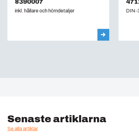
8390007
471
inkl. hållare och hörndetaljer
DIN-3
Senaste artiklarna
Se alla artiklar