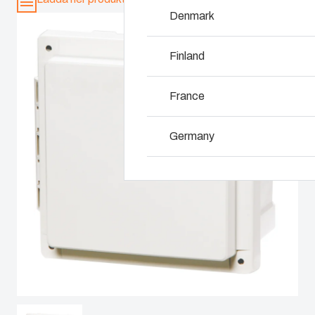
Denmark
Varför använda po
Finland
France
Germany
Ireland
Italy
Netherlands
Poland