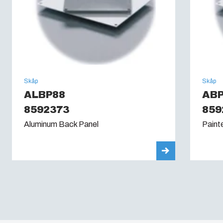
Skåp
Skåp
ALBP88
AB
8592373
859
Aluminum Back Panel
Paint