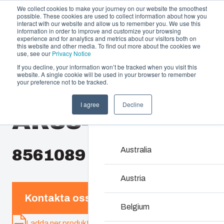
We collect cookies to make your journey on our website the smoothest
possible. These cookies are used to collect information about how you
interact with our website and allow us to remember you. We use this
information in order to improve and customize your browsing
experience and for analytics and metrics about our visitors both on
this website and other media. To find out more about the cookies we
use, see our
Privacy Notice
If you decline, your information won’t be tracked when you visit this
Erbjudande och tjänster
website. A single cookie will be used in your browser to remember
Home
/
sv
/
AR 884
/
AR884CHSS
your preference not to be tracked.
Partners
Resurser
Kapslingar
I agree
Decline
AR884CHSS
Om oss
Vårt sortiment av kapsli
lösning för alla typer av 
underhålla – med en hållb
Australia
8561089
Produktsök
Austria
Kontakta oss
Anpassning av kap
Belgium
Ladda ner produktkort