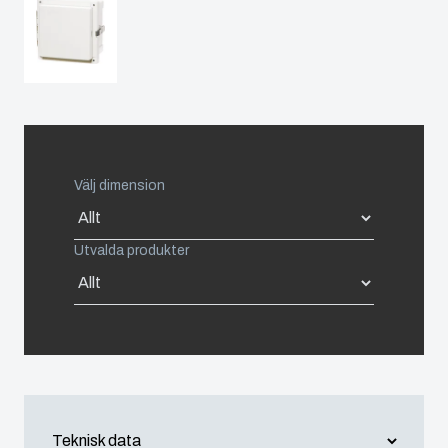
Spain
Sweden
Switzerland
Välj dimension
United Kingdom
Utvalda produkter
Eastern Europe (Other)
Europe (Other)
China
South Korea