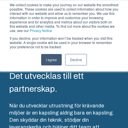
We collect cookies to make your journey on our website the smoothest
possible. These cookies are used to collect information about how you
interact with our website and allow us to remember you. We use this
SV
information in order to improve and customize your browsing
experience and for analytics and metrics about our visitors both on
this website and other media. To find out more about the cookies we
use, see our
Privacy Notice
Direktkunder
If you decline, your information won’t be tracked when you visit this
Erbjudande och tjänster
website. A single cookie will be used in your browser to remember
your preference not to be tracked.
Partners
Resurser
Kapslingar
Specialtillverkad
Motorvärmare
I agree
Decline
Allt börjar med en utmaning.
Om oss
termoplast
Vårt
Med hjälp av
Det utvecklas till ett
sortiment av
Fibox
Fibox
kapslingar
motorvärmare
erbjuder
partnerskap.
och skåp
sköts
partnerlösningstjänster
erbjuder rätt
uppvärmningen
för
När du utvecklar utrustning för krävande
lösning för
av
kundspecifik
alla typer av
förbränningsmotorn
miljöer är en kapsling aldrig bara en kapsling.
plastteknik
miljöer.
i kallt väder
Den skyddar din teknik, stödjer din
på högsta
Robusta och
bekymmersfritt.
leveranskedja och hjälper ditt team att
nivå. Dessa