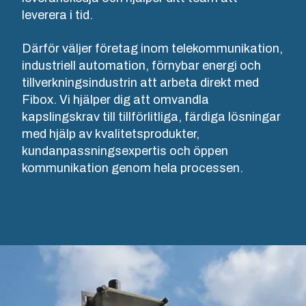
lätta att
Alternativen
leverera i tid.
tjänster
underhålla –
är flera olika
täcker hela
med en
värmare för
Därför väljer företag inom telekommunikation,
livscykeln för
NOT SET
(Change)
hållbarhet du
både
industriell automation, förnybar energi och
kundlösningen
kan lita på.
bostadsrättsföreningar
– från
tillverkningsindustrin att arbeta direkt med
och
konceptdesign
Fibox. Vi hjälper dig att omvandla
arbetsplatsers
och
kapslingskrav till tillförlitliga, färdiga lösningar
Produktsök
behov.
konstruktion
med hjälp av kvalitetsprodukter,
till
kundanpassningsexpertis och öppen
Anpassning
formsprutning,
Installations-
kommunikation genom hela processen.
av
tillverkning
&
och sömlös
kapslingar
bruksanvisning
leverans.
Varför
Formverktygs-
använda
tillverkning
polykarbonat?