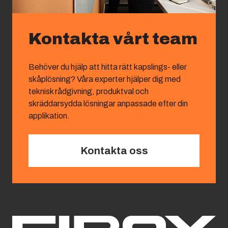
Kontakta vårt team
Behöver du hjälp att hitta rätt kapslings- eller
skåplösning? Våra experter hjälper dig med
teknisk rådgivning, produktval och
skräddarsydda lösningar anpassade efter din
applikation.
Kontakta oss