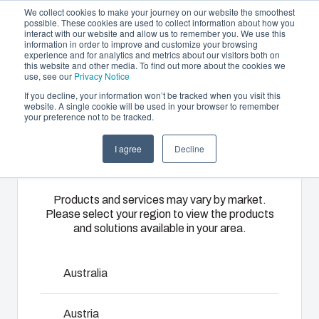
We collect cookies to make your journey on our website the smoothest
possible. These cookies are used to collect information about how you
interact with our website and allow us to remember you. We use this
NL
information in order to improve and customize your browsing
experience and for analytics and metrics about our visitors both on
this website and other media. To find out more about the cookies we
use, see our
Privacy Notice
If you decline, your information won’t be tracked when you visit this
Aanbod en diensten
website. A single cookie will be used in your browser to remember
Home
/
nl
/
UL PC 100H
/
UL PC 100/60 HG
your preference not to be tracked.
Please select
Partners
Informatie & Bronnen
Behuizingen &
Kunststof
Elektrische- en
I agree
Decline
your region
UL PC 100/60
Het bedrijf
schakelkasten
spuitgieten
automatiseringssys
HG
Ons
Fibox biedt
Wij leveren
Products and services may vary by market.
Please select your region to view the products
assortiment
solution
complete
and solutions available in your area.
behuizingen
partner
elektrische
en
services
systemen:
6411301
schakelkasten
voor
van
Australia
biedt voor
klantspecifieke
engineering
Afmetingen - 130 x 80 x 60
elke
kunststofdelen.
en
Austria
omgeving de
Wij
componentenselectie