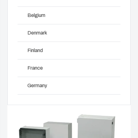
juiste
ondersteunen
tot
Afmetingen:
oplossing.
de volledige
montage,
Belgium
CAB PC/ABS 200 x 300 x 180 mm – 600 x 400 x
levenscyclus:
testen en
NOT SET
(Change)
220 mm
van concept
logistieke
Product
Denmark
CAB P 315 x 215 x 170 mm – 1035 x 835 x 300 mm
en ontwerp
diensten op
zoeken
tot productie
uw locatie.
PC / ABS: IP 65; IK 08
Finland
en een
GRP (CAB P): IP 66; IK 10 (grijze deur)
naadloze
Maatwerkbehuizingen
Productontwikkeling
levering op
France
en
uw locatie.
Accessoires bekijken
Waarom
engineering
Germany
gebruiken
Matrijzenbouw
wij
Paneelbouw
Ireland
polycarbonaat?
Industrialisatie
Supply
en
Italy
chain
productie
management