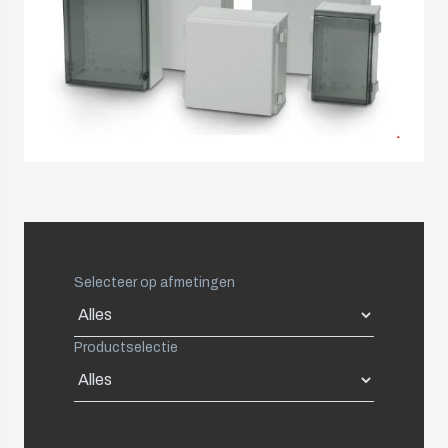
Netherlands
Logistiek
Duurzaam
en
Poland
ondernemen
warehousing
bij Fibox
Spain
Tested
Systems
Sweden
(ENG)
Switzerland
Selecteer op afmetingen
United Kingdom
Eastern Europe (Other)
Productselectie
Europe (Other)