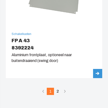
Schakelkasten
FP A 43
8392224
Aluminium frontplaat, optioneel naar
buitendraaiend (swing door)
1
2