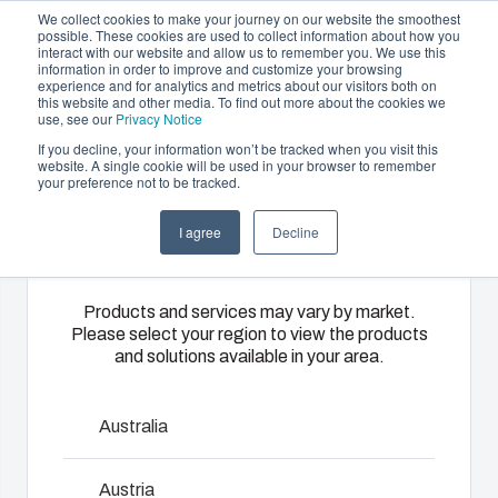
We collect cookies to make your journey on our website the smoothest
possible. These cookies are used to collect information about how you
interact with our website and allow us to remember you. We use this
NL
information in order to improve and customize your browsing
experience and for analytics and metrics about our visitors both on
this website and other media. To find out more about the cookies we
use, see our
Privacy Notice
If you decline, your information won’t be tracked when you visit this
Aanbod en diensten
website. A single cookie will be used in your browser to remember
Home
/
Nl
/
CAB - PC/ABS ACCESSORIES
your preference not to be tracked.
Please select
Partners
Informatie & Bronnen
Behuizingen &
Kunststof
Elektrische- en
I agree
Decline
your region
Het bedrijf
schakelkasten
spuitgieten
automatiseringssys
CAB
Ons
Fibox biedt
Wij leveren
Products and services may vary by market.
Please select your region to view the products
assortiment
solution
complete
and solutions available in your area.
Als u speciale eisen stelt aan de slagvastheid van uw
behuizingen
partner
elektrische
behuizing, dan is CAB de juiste behuizing voor u. Stelt u
en
services
systemen:
zich de zwaarste en meest veeleisende omgevingen voor
schakelkasten
voor
van
Australia
- CAB zal u niet teleurstellen. CAB trotseert alle
biedt voor
klantspecifieke
engineering
weersomstandigheden en is resistenter dan staal. Er is
elke
kunststofdelen.
en
Austria
een uitgebreid productassortiment beschikbaar.
omgeving de
Wij
componentenselectie