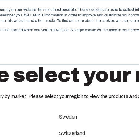
ourney on our website the smoothest possible. These cookies are used to collect in
remember you. We use this information in order to improve and customize your brow
nsten
Partners
Informatie & Bronnen
Het bedrijf
th on this website and other media. To find out more about the cookies we use, see 
on’t be tracked when you visit this website. A single cookie will be used in your b
unststof spuitgieten
Elektris
e select your 
automa
box biedt solution partner services voor
antspecifieke kunststofdelen. Wij ondersteunen de
Wij leveren 
MP 4030
lledige levenscyclus: van concept en ontwerp tot
engineering
oductie en een naadloze levering op uw locatie.
testen en log
 by market. Please select your region to view the products and so
8204030
atrijzenbouw
Producton
Sweden
ndustrialisatie en productie
Een montageplaat
Paneelb
Switzerland