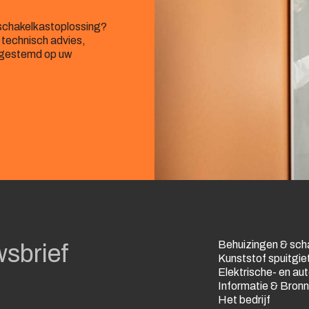
f schakelkastoplossing?
 technisch advies,
afgestemd op uw
Behuizingen & sch
wsbrief
Kunststof spuitgie
Elektrische- en a
Informatie & Bron
Het bedrijf