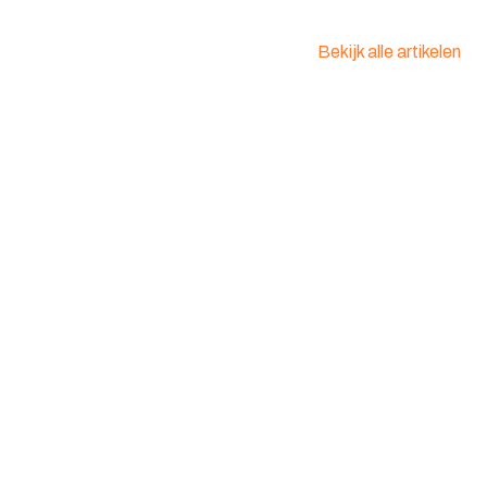
en: :
2539837
Bekijk alle artikelen