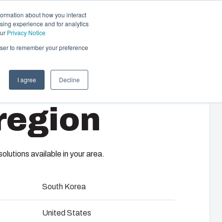
formation about how you interact
sing experience and for analytics
Neem contact op
NL
our
Privacy Notice
rowser to remember your preference
I agree
Decline
che- en
region
tiseringssystemen
complete elektrische systemen: van
 en componentenselectie tot montage,
istieke diensten op uw locatie.
lutions available in your area.
twikkeling en engineering
South Korea
ouw
United States