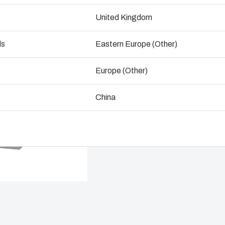
Afmetingen - 400 x 300 x 2
ogistiek en warehousing
Supply c
United Kingdom
Duurzaam
ds
Eastern Europe (Other)
Spreek met een expe
Systems 
Europe (Other)
China