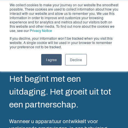
We collect cookies to make your journey on our website the smoothest
possible. These cookies are used to collect information about how you
interact with our website and allow us to remember you. We use this
NL
information in order to improve and customize your browsing
experience and for analytics and metrics about our visitors both on
this website and other media. To find out more about the cookies we
use, see our
Privacy Notice
Directe
If you decline, your information won’t be tracked when you visit this
Aanbod en diensten
website. A single cookie will be used in your browser to remember
your preference not to be tracked.
Partners
klanten
Informatie & Bronnen
Behuizingen &
Kunststof
Elektrische- en
I agree
Decline
Het bedrijf
schakelkasten
spuitgieten
automatiseringssys
Het begint met een
Ons
Fibox biedt
Wij leveren
assortiment
solution
complete
uitdaging. Het groeit uit tot
behuizingen
partner
elektrische
en
services
systemen:
een partnerschap.
schakelkasten
voor
van
biedt voor
klantspecifieke
engineering
elke
kunststofdelen.
en
Wanneer u apparatuur ontwikkelt voor
omgeving de
Wij
componentenselectie