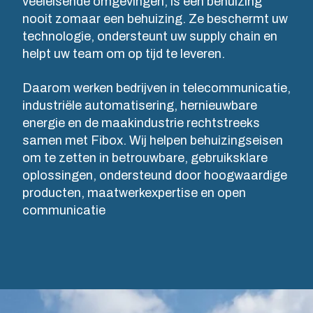
veeleisende omgevingen, is een behuizing
juiste
ondersteunen
tot
nooit zomaar een behuizing. Ze beschermt uw
oplossing.
de volledige
montage,
technologie, ondersteunt uw supply chain en
levenscyclus:
testen en
NOT SET
(Change)
helpt uw team om op tijd te leveren.
van concept
logistieke
Product
en ontwerp
diensten op
Daarom werken bedrijven in telecommunicatie,
zoeken
tot productie
uw locatie.
industriële automatisering, hernieuwbare
en een
energie en de maakindustrie rechtstreeks
naadloze
Maatwerkbehuizingen
samen met Fibox. Wij helpen behuizingseisen
Productontwikkeling
levering op
om te zetten in betrouwbare, gebruiksklare
en
uw locatie.
oplossingen, ondersteund door hoogwaardige
Waarom
engineering
producten, maatwerkexpertise en open
gebruiken
Matrijzenbouw
communicatie
wij
Paneelbouw
polycarbonaat?
Industrialisatie
Supply
en
chain
productie
management