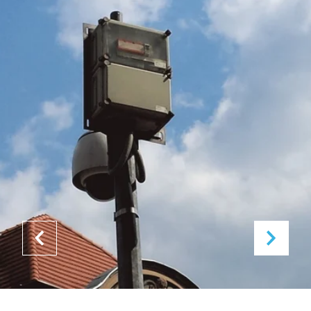
Logistiek
Duurzaam
en
ondernemen
warehousing
bij Fibox
Tested
Systems
(ENG)